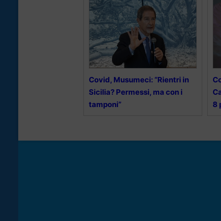
Covid, Musumeci: “Rientri in
Co
Sicilia? Permessi, ma con i
Ca
tamponi”
8 