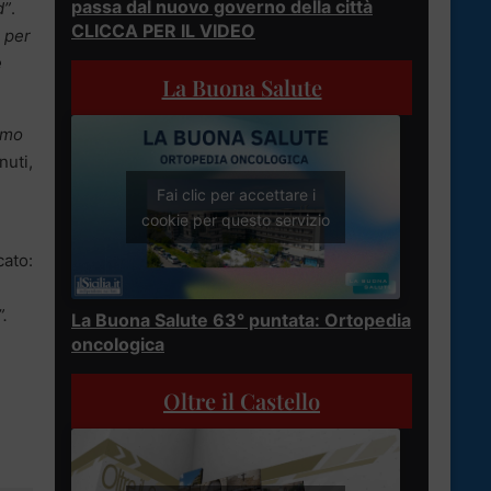
passa dal nuovo governo della città
d”
.
CLICCA PER IL VIDEO
o per
e
La Buona Salute
amo
nuti,
Fai clic per accettare i
cookie per questo servizio
cato:
”.
La Buona Salute 63° puntata: Ortopedia
oncologica
Oltre il Castello