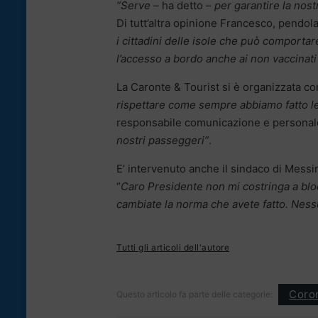
“Serve
– ha detto –
per garantire la nost
Di tutt’altra opinione Francesco, pendola
i cittadini delle isole che può comport
l’accesso a bordo anche ai non vaccinat
La Caronte & Tourist si è organizzata con c
rispettare come sempre abbiamo fatto le
responsabile comunicazione e persona
nostri passeggeri”
.
E’ intervenuto anche il sindaco di Messi
“
Caro Presidente non mi costringa a bloc
cambiate la norma che avete fatto. Nessun
Tutti gli articoli dell'autore
Coron
Questo articolo fa parte delle categorie: