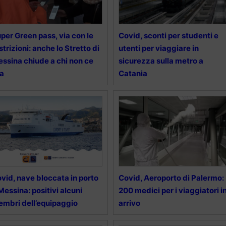
per Green pass, via con le
Covid, sconti per studenti e
strizioni: anche lo Stretto di
utenti per viaggiare in
ssina chiude a chi non ce
sicurezza sulla metro a
ha
Catania
vid, nave bloccata in porto
Covid, Aeroporto di Palermo:
Messina: positivi alcuni
200 medici per i viaggiatori i
mbri dell’equipaggio
arrivo