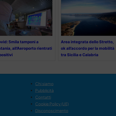
vid: 5mila tamponi a
Area integrata dello Stretto,
tania, all’Aeroporto rientrati
ok all’accordo per la mobilità
positivi
tra Sicilia e Calabria
Chi siamo
Pubblicità
Contatti
Cookie Policy (UE)
Disconoscimento