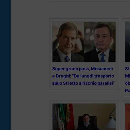
Super green pass, Musumeci
St
a Draghi: “Da lunedì trasporto
Mi
sullo Stretto a rischio paralisi”
ob
P