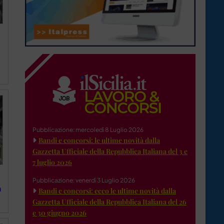
Pubblicazione: mercoledì 8 Luglio 2026
Bandi e concorsi: le ultime novità dalla
Gazzetta Ufficiale della Repubblica Italiana del 3 e
7 luglio 2026
Pubblicazione: venerdì 3 Luglio 2026
n
Bandi e concorsi: ecco le ultime novità dalla
Gazzetta Ufficiale della Repubblica Italiana del 26
e 30 giugno 2026