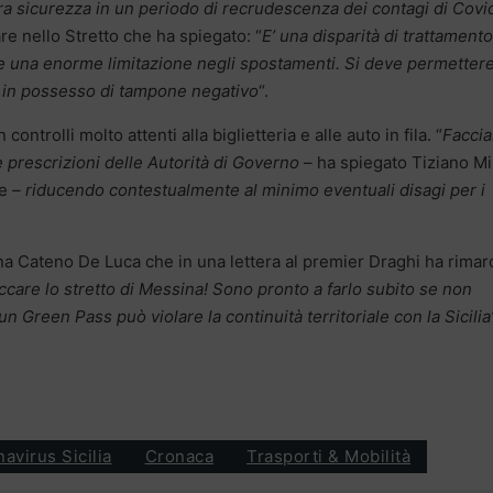
ra sicurezza in un periodo di recrudescenza dei contagi di Covi
re nello Stretto che ha spiegato: “
E’ una disparità di trattament
are una enorme limitazione negli spostamenti. Si deve permetter
i in possesso di tampone negativo
“.
ontrolli molto attenti alla biglietteria e alle auto in fila. “
Facci
 prescrizioni delle Autorità di Governo
– ha spiegato Tiziano Mi
le
– riducendo contestualmente al minimo eventuali disagi per i
na Cateno De Luca che in una lettera al premier Draghi ha rimar
care lo stretto di Messina! Sono pronto a farlo subito se non
 Green Pass può violare la continuità territoriale con la Sicilia
avirus Sicilia
Cronaca
Trasporti & Mobilità