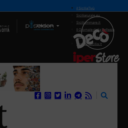
il SiciliaTivù
Siciliarurale.eu
Siciliammare.it
Il Network
Il Giornale della Bellezza
Siciliamedica.it
Sanitainsicilia.it