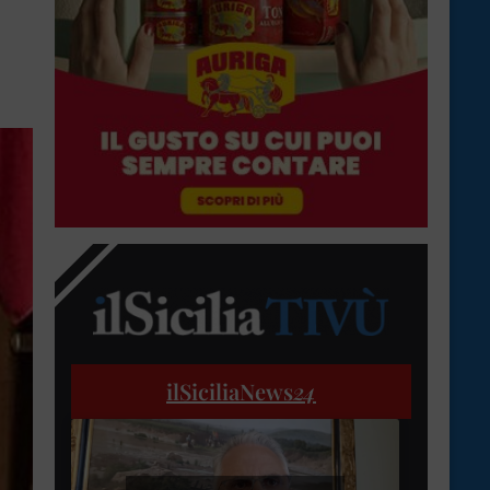
ilSiciliaNews
24