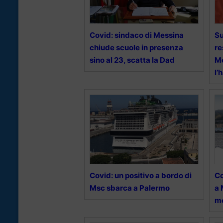
Covid: sindaco di Messina
Su
chiude scuole in presenza
re
sino al 23, scatta la Dad
Me
l’
Covid: un positivo a bordo di
Co
Msc sbarca a Palermo
a 
me