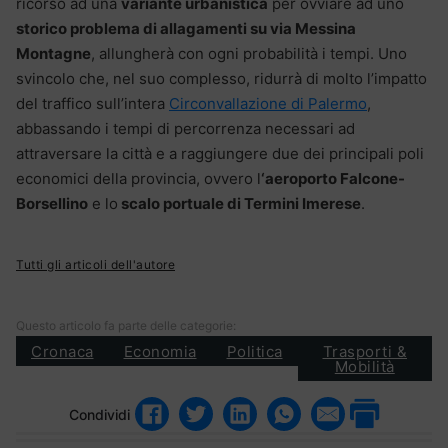
ricorso ad una
variante urbanistica
per ovviare ad uno
storico problema di allagamenti su via Messina
Montagne
, allungherà con ogni probabilità i tempi. Uno
svincolo che, nel suo complesso, ridurrà di molto l’impatto
del traffico sull’intera
Circonvallazione di Palermo
,
abbassando i tempi di percorrenza necessari ad
attraversare la città e a raggiungere due dei principali poli
economici della provincia, ovvero l
‘aeroporto Falcone-
Borsellino
e lo
scalo portuale di Termini Imerese
.
Tutti gli articoli dell'autore
Questo articolo fa parte delle categorie:
Cronaca
Economia
Politica
Trasporti &
Mobilità
Condividi