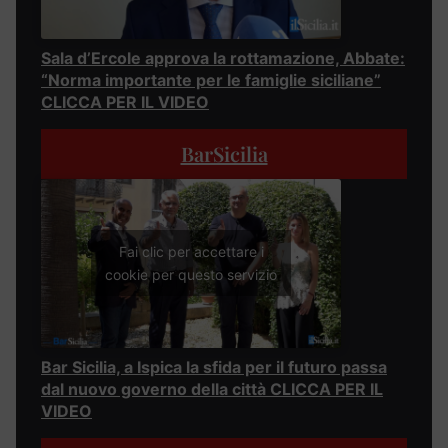
Sala d’Ercole approva la rottamazione, Abbate:
“Norma importante per le famiglie siciliane”
CLICCA PER IL VIDEO
BarSicilia
Fai clic per accettare i
cookie per questo servizio
Bar Sicilia, a Ispica la sfida per il futuro passa
dal nuovo governo della città CLICCA PER IL
VIDEO