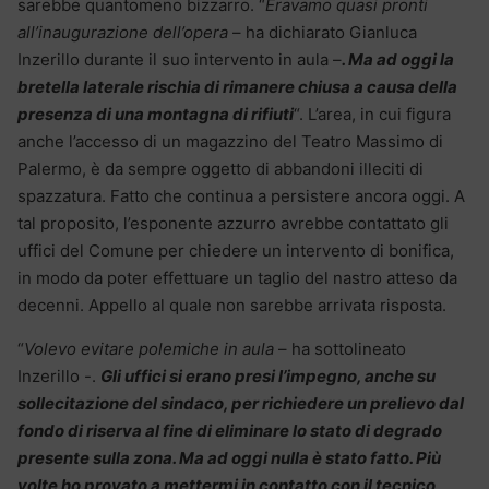
sarebbe quantomeno bizzarro. “
Eravamo quasi pronti
all’inaugurazione dell’opera
– ha dichiarato Gianluca
Inzerillo durante il suo intervento in aula –
. Ma ad oggi la
bretella laterale rischia di rimanere chiusa a causa della
presenza di una montagna di rifiuti
“. L’area, in cui figura
anche l’accesso di un magazzino del Teatro Massimo di
Palermo, è da sempre oggetto di abbandoni illeciti di
spazzatura. Fatto che continua a persistere ancora oggi. A
tal proposito, l’esponente azzurro avrebbe contattato gli
uffici del Comune per chiedere un intervento di bonifica,
in modo da poter effettuare un taglio del nastro atteso da
decenni. Appello al quale non sarebbe arrivata risposta.
“
Volevo evitare polemiche in aula
– ha sottolineato
Inzerillo -.
Gli uffici si erano presi l’impegno, anche su
sollecitazione del sindaco, per richiedere un prelievo dal
fondo di riserva al fine di eliminare lo stato di degrado
presente sulla zona. Ma ad oggi nulla è stato fatto. Più
volte ho provato a mettermi in contatto con il tecnico