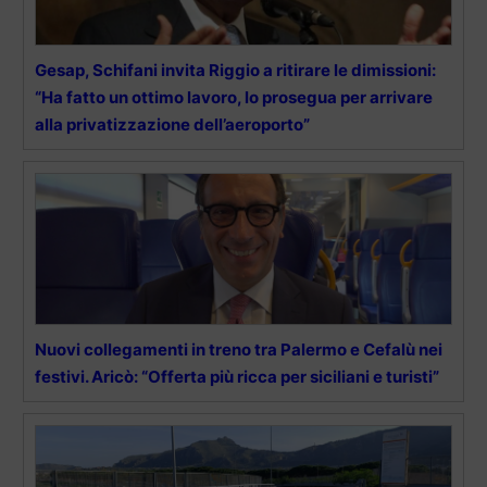
Gesap, Schifani invita Riggio a ritirare le dimissioni:
“Ha fatto un ottimo lavoro, lo prosegua per arrivare
alla privatizzazione dell’aeroporto”
Nuovi collegamenti in treno tra Palermo e Cefalù nei
festivi. Aricò: “Offerta più ricca per siciliani e turisti”