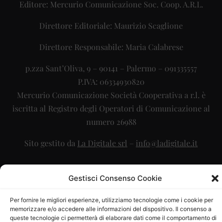
Editore: Mercurio Comunicazione Soc. Coop. A.R.L.
Direttore Editoriale: Maurizio Scaglione
Direttore Responsabile: Maria Calabrese
p.zza Sant’Oliva, 9 – 90141 – Palermo – 091335557
P.IVA: 06334930820
Mercurio Comunicazione Società Cooperativa a r.l. è
iscritta al Registro degli Operatori di Comunicazione al
numero 26988
Sito gestito da
La Digitale srl
–
info@ladigitale.it
Gestisci Consenso Cookie
Per fornire le migliori esperienze, utilizziamo tecnologie come i cookie per
memorizzare e/o accedere alle informazioni del dispositivo. Il consenso a
queste tecnologie ci permetterà di elaborare dati come il comportamento di