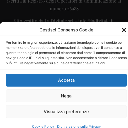
iscritta al Registro degli Operatori di Comunicazione al
numero 26988
Sito gestito da
La Digitale srl
–
info@ladigitale.it
Gestisci Consenso Cookie
Per fornire le migliori esperienze, utilizziamo tecnologie come i cookie per
memorizzare e/o accedere alle informazioni del dispositivo. Il consenso a
queste tecnologie ci permetterà di elaborare dati come il comportamento di
navigazione o ID unici su questo sito. Non acconsentire o ritirare il consenso
può influire negativamente su alcune caratteristiche e funzioni.
Accetta
Nega
Visualizza preferenze
Cookie Policy
Dichiarazione sulla Privacy