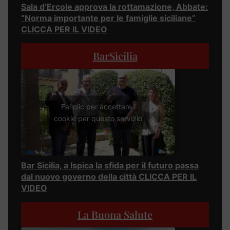
Sala d’Ercole approva la rottamazione, Abbate:
“Norma importante per le famiglie siciliane”
CLICCA PER IL VIDEO
BarSicilia
Fai clic per accettare i
cookie per questo servizio
Bar Sicilia, a Ispica la sfida per il futuro passa
dal nuovo governo della città CLICCA PER IL
VIDEO
La Buona Salute