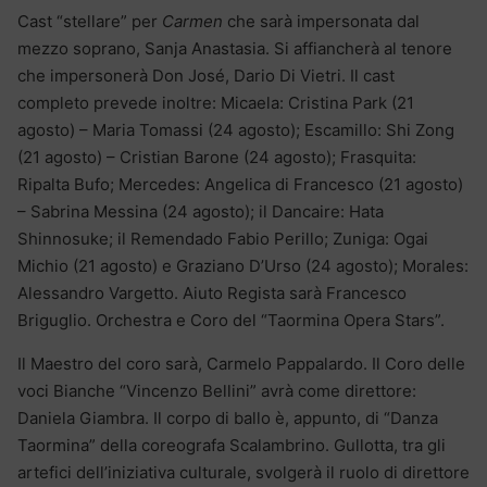
Cast “stellare” per
Carmen
che sarà impersonata dal
mezzo soprano, Sanja Anastasia. Si affiancherà al tenore
che impersonerà Don José, Dario Di Vietri. Il cast
completo prevede inoltre: Micaela: Cristina Park (21
agosto) – Maria Tomassi (24 agosto); Escamillo: Shi Zong
(21 agosto) – Cristian Barone (24 agosto); Frasquita:
Ripalta Bufo; Mercedes: Angelica di Francesco (21 agosto)
– Sabrina Messina (24 agosto); il Dancaire: Hata
Shinnosuke; il Remendado Fabio Perillo; Zuniga: Ogai
Michio (21 agosto) e Graziano D’Urso (24 agosto); Morales:
Alessandro Vargetto. Aiuto Regista sarà Francesco
Briguglio. Orchestra e Coro del “Taormina Opera Stars”.
Il Maestro del coro sarà, Carmelo Pappalardo. Il Coro delle
voci Bianche “Vincenzo Bellini” avrà come direttore:
Daniela Giambra. Il corpo di ballo è, appunto, di “Danza
Taormina” della coreografa Scalambrino. Gullotta, tra gli
artefici dell’iniziativa culturale, svolgerà il ruolo di direttore