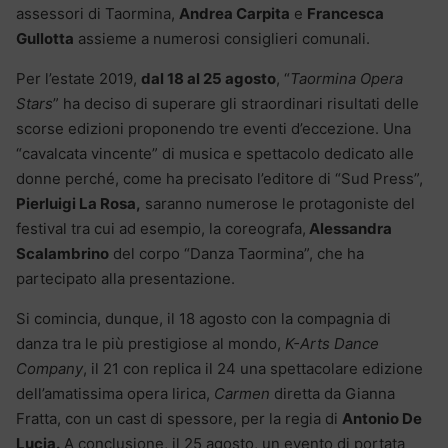
assessori di Taormina,
Andrea Carpita
e
Francesca
Gullotta
assieme a numerosi consiglieri comunali.
Per l’estate 2019,
dal 18 al 25 agosto
, “
Taormina Opera
Stars
” ha deciso di superare gli straordinari risultati delle
scorse edizioni proponendo tre eventi d’eccezione. Una
“cavalcata vincente” di musica e spettacolo dedicato alle
donne perché, come ha precisato l’editore di “Sud Press”,
Pierluigi La Rosa,
saranno numerose le protagoniste del
festival tra cui ad esempio, la coreografa,
Alessandra
Scalambrino
del corpo “Danza Taormina”, che ha
partecipato alla presentazione.
Si comincia, dunque, il 18 agosto con la compagnia di
danza tra le più prestigiose al mondo,
K-Arts Dance
Company
, il 21 con replica il 24 una spettacolare edizione
dell’amatissima opera lirica,
Carmen
diretta da Gianna
Fratta, con un cast di spessore, per la regia di
Antonio De
Lucia.
A conclusione, il 25 agosto, un evento di portata