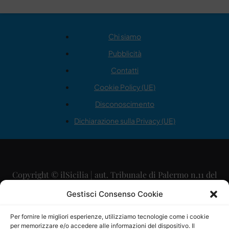
Chi siamo
Pubblicità
Contatti
Cookie Policy (UE)
Disconoscimento
Dichiarazione sulla Privacy (UE)
Copyright © ilSicilia | aut. Tribunale di Palermo n.11 del
29/09/2015
Gestisci Consenso Cookie
Editore: Mercurio Comunicazione Soc. Coop. A.R.L.
Per fornire le migliori esperienze, utilizziamo tecnologie come i cookie
per memorizzare e/o accedere alle informazioni del dispositivo. Il