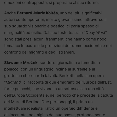
emozioni contrapposte, si preparano al suo ritorno.
Anche
Bernard-Marie Koltès
, uno dei più significativi
autori contemporanei, morto giovanissimo, attraverso il
suo sguardo visionario e poetico, ci parla spesso di
marginalità ed esilio. Dal suo testo teatrale “
Quay West
”
sono stati presi alcuni frammenti che hanno come nodo
tematico le paure e le proiezioni dell’uomo occidentale nei
confronti dei migranti e degli stranieri.
Sławomir Mrożek
, scrittore, giornalista e fumettista
polacco, con un linguaggio incline al surreale e al
grottesco che ricorda talvolta Beckett, nella sua opera
“
Migranti
” ci racconta di due emigranti dell’Europa dell’Est,
forse polacchi, che vivono in un sottoscala in una città
dell’Europa Occidentale, nel periodo che precede la caduta
del Muro di Berlino. Due personaggi, il primo un
intellettuale idealista, l’altro un operaio diffidente e
disincantato, nostalgico del suo paese, profondamente