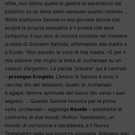
sfide, non ultima quella di gestire le aspettative del
pubblico su un tema tanto sensuale quanto violento …
Wilde trasforma
Salome
in una giovane donna che
scopre la propria sessualità e il potere che essa
comporta. Il suo atto di volontà consiste nel chiedere
la testa di Giovanni Battista, affermando alla madre e
a Erode: “Non ascolto la voce di mia madre.
«
È per il
mio piacere che voglio la testa di Jochanaan su un
vassoio d’argento
»
. La parola “piacere” qui è centrale
–
prosegue il regista
. L’amore di Salome è
eros
: il
vecchio dio del desiderio. Quello di Jochanaan
è
agape
, l’amore spirituale del nuovo dio verso i suoi
seguaci. … Quando Salome incontra per la prima
volta
Jochanaan
– aggiunge
Ravella
– assistiamo al
confronto di due mondi: l’Antico Testamento, un
mondo di corruzione e decadenza, e il Nuovo
Testamento nella sua purezza originaria. Abbiamo uno