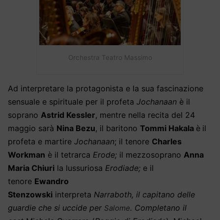
Orchestra Teatro Massimo
Ad interpretare la protagonista e la sua fascinazione
sensuale e spirituale per il profeta
Jochanaan
è il
soprano
Astrid Kessler
, mentre nella recita del 24
maggio sarà
Nina Bezu
,
il baritono
Tommi Hakala
è
il
profeta e martire
Jochanaan
;
il tenore
Charles
Workman
è
il tetrarca
Erode;
il mezzosoprano
Anna
Maria Chiuri
la lussuriosa
Erodiade;
e il
tenore
Ewandro
Stenzowski
interpreta
Narraboth,
il
capitano delle
guardie che si uccide per
. Completano il
Salome