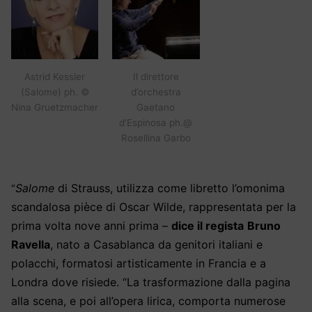
Astrid Kessler
Il direttore
(Salome) ph. ©
d’orchestra
Nina Gruetzmacher
Gaetano
d’Espinosa ph.@
Rosellina Garbo
Salome
di Strauss, utilizza come libretto l’omonima
“
scandalosa pièce di Oscar Wilde, rappresentata per la
prima volta nove anni prima
–
dice il regista
Bruno
Ravella
, nato a Casablanca da genitori italiani e
polacchi, formatosi artisticamente in Francia e a
Londra dove risiede.
“La trasformazione dalla pagina
alla scena, e poi all’opera lirica, comporta numerose