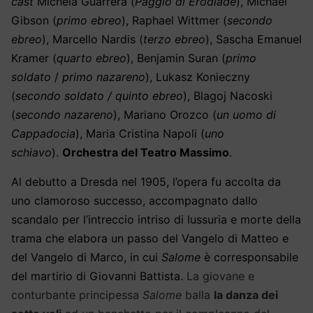
cast
Michela Guarrera (
Paggio di Erodiade
), Michael
Gibson (
primo ebreo
), Raphael Wittmer (
secondo
ebreo
), Marcello Nardis (
terzo ebreo
), Sascha Emanuel
Kramer (
quarto ebreo
), Benjamin Suran (
primo
soldato
/
primo nazareno
), Lukasz Konieczny
(
secondo soldato / quinto ebreo
), Blagoj Nacoski
(
secondo nazareno
), Mariano Orozco (
un uomo di
Cappadocia
), Maria Cristina Napoli (
uno
schiavo
).
Orchestra del Teatro Massimo
.
Al debutto a Dresda nel 1905, l’opera fu accolta da
uno clamoroso successo, accompagnato dallo
scandalo per l’intreccio intriso di
l
ussuria e morte
della
trama
che elabora un passo del Vangelo
di Matteo e
del Vangelo di Marco, in cui
Salome
è corresponsabile
del martirio di Giovanni Battista.
La giovane e
conturbante principessa
Salome
balla
la danza dei