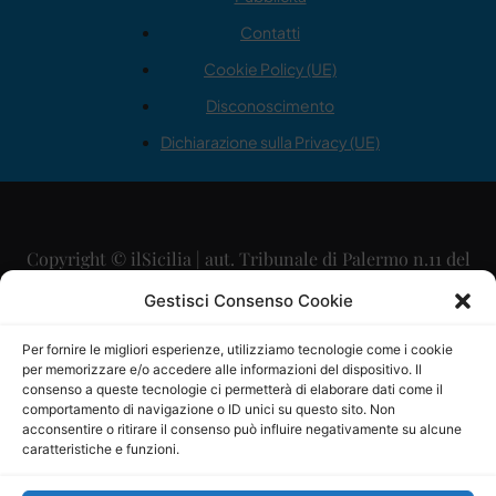
Contatti
Cookie Policy (UE)
Disconoscimento
Dichiarazione sulla Privacy (UE)
Copyright © ilSicilia | aut. Tribunale di Palermo n.11 del
29/09/2015
Gestisci Consenso Cookie
Editore: Mercurio Comunicazione Soc. Coop. A.R.L.
Per fornire le migliori esperienze, utilizziamo tecnologie come i cookie
per memorizzare e/o accedere alle informazioni del dispositivo. Il
Direttore Editoriale: Maurizio Scaglione
consenso a queste tecnologie ci permetterà di elaborare dati come il
comportamento di navigazione o ID unici su questo sito. Non
Direttore Responsabile: Maria Calabrese
acconsentire o ritirare il consenso può influire negativamente su alcune
caratteristiche e funzioni.
p.zza Sant’Oliva, 9 – 90141 – Palermo – 091335557