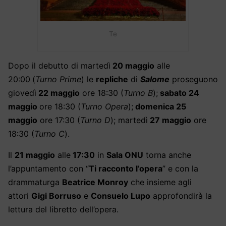
Te
Dopo il debutto di martedì
20 maggio
alle
20:00
(
Turno Prime
)
le
repliche
di
Salome
proseguono
giovedì
22 maggio
ore 18:30 (
Turno B
);
sabato 24
maggio
ore 18:30 (
Turno Opera
);
domenica 25
maggio
ore 17:30 (
Turno D
); martedì
27 maggio
ore
18:30 (
Turno C
).
Il
21 maggio
alle
17:30
in
Sala ONU
torna anche
l’appuntamento con “
Ti racconto l’opera
” e con la
drammaturga
Beatrice Monroy
che insieme agli
attori
Gigi Borruso
e
Consuelo Lupo
approfondirà la
lettura del libretto dell’opera.