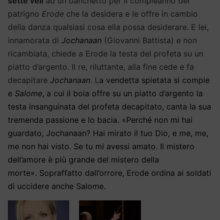
sette veli
ad un banchetto per il compleanno del
patrigno
Erode
che la desidera e le offre in cambio
della danza qualsiasi cosa ella possa desiderare. E lei,
innamorata di
Jochanaan
(Giovanni Battista) e non
ricambiata, chiede a Erode la testa del profeta su un
piatto d’argento. Il re, riluttante, alla fine cede e fa
decapitare
Jochanaan
. L
a vendetta spietata si compie
e
Salome
, a cui il boia offre su un piatto d’argento la
testa insanguinata del profeta decapitato, canta la sua
tremenda passione e lo bacia. «Perché non mi hai
guardato, Jochanaan? Hai mirato il tuo Dio, e me, me,
me non hai visto. Se tu mi avessi amato. Il mistero
dell’amore è più grande del mistero della
morte».
Sopraffatto dall’orrore, Erode ordina ai soldati
di uccidere anche Salome.