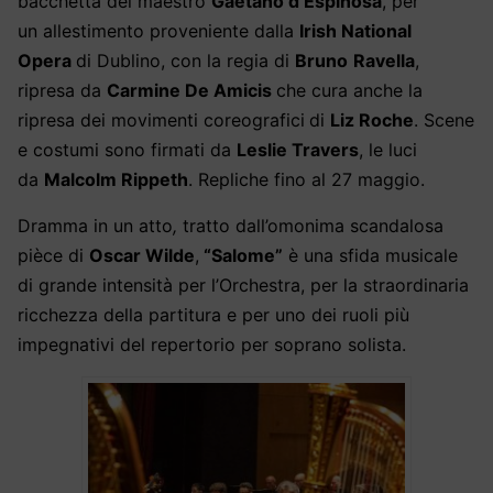
bacchetta
del
maestro
Gaetano d’Espinosa
,
per
un
allestimento proveniente dalla
Irish National
Opera
di Dublino
,
con
la regia di
Bruno
Ravella
,
ripresa da
Carmine De Amicis
che cura anche la
ripresa dei movimenti coreografici
di
Liz Roche
.
S
cene
e costumi
sono firmati da
Leslie Travers
,
le
luci
d
a
Malcolm Rippeth
.
Repliche fino al 27 maggio.
Dramma in un atto
,
tratto dal
l’omonima scandalosa
pièce di
Oscar Wilde
,
“
Salome”
è una sfida musicale
di grande intensità per l’Orchestra, per la straordinaria
ricchezza della partitura
e per uno dei ruoli più
impegnativi del repertorio per soprano solista.