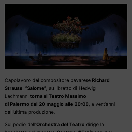
C
apolavor
o
del compositore bavarese
Richard
Strauss
,
“
Salome”
,
su l
ibretto di Hedwig
Lachmann,
torn
a
a
l Teatro Massimo
di
Palermo
dal
20
maggio
alle
20:00
, a vent’anni
dall’ultima produzione.
Sul podio dell’
Orchestra del Teatro
dirige la