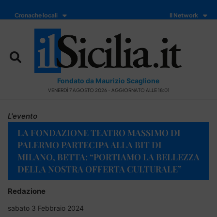
Cronache locali
Il Network
Fondato da Maurizio Scaglione
VENERDÌ 7 AGOSTO 2026 - AGGIORNATO ALLE 18:01
L'evento
LA FONDAZIONE TEATRO MASSIMO DI
PALERMO PARTECIPA ALLA BIT DI
MILANO, BETTA: “PORTIAMO LA BELLEZZA
DELLA NOSTRA OFFERTA CULTURALE”
Redazione
sabato 3 Febbraio 2024