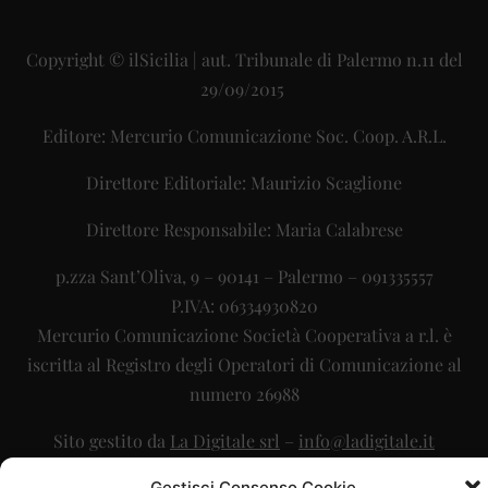
Copyright © ilSicilia | aut. Tribunale di Palermo n.11 del
29/09/2015
Editore: Mercurio Comunicazione Soc. Coop. A.R.L.
Direttore Editoriale: Maurizio Scaglione
Direttore Responsabile: Maria Calabrese
p.zza Sant’Oliva, 9 – 90141 – Palermo – 091335557
P.IVA: 06334930820
Mercurio Comunicazione Società Cooperativa a r.l. è
iscritta al Registro degli Operatori di Comunicazione al
numero 26988
Sito gestito da
La Digitale srl
–
info@ladigitale.it
Gestisci Consenso Cookie