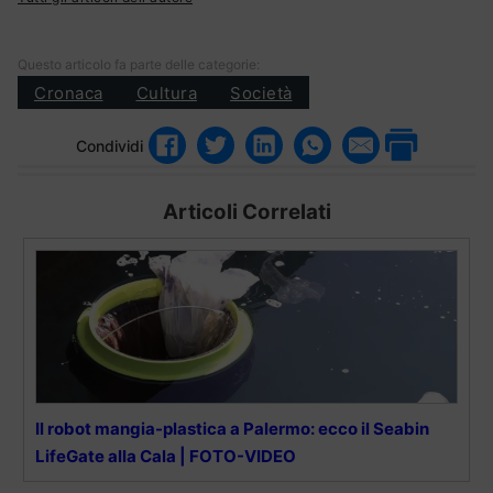
Questo articolo fa parte delle categorie:
Cronaca
Cultura
Società
Condividi
Articoli Correlati
Il robot mangia-plastica a Palermo: ecco il Seabin
LifeGate alla Cala | FOTO-VIDEO