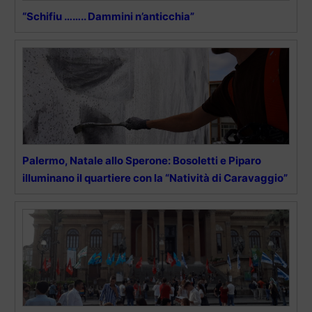
“Schifiu …….. Dammini n’anticchia”
Palermo, Natale allo Sperone: Bosoletti e Piparo
illuminano il quartiere con la “Natività di Caravaggio”