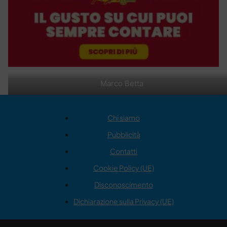
Marco Betta
Chi siamo
Pubblicità
Contatti
Cookie Policy (UE)
Disconoscimento
Dichiarazione sulla Privacy (UE)