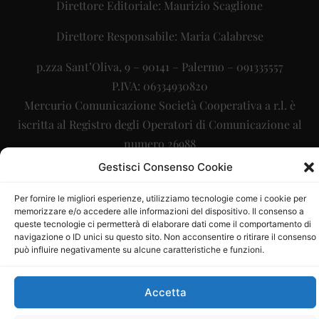
Direttore Editoriale: Maurizio Scaglione
Direttore Responsabile: Maria Calabrese
p.zza Sant’Oliva, 9 – 90141 – Palermo – 091335557
P.IVA: 06334930820
Mercurio Comunicazione Società Cooperativa a r.l. è
iscritta al Registro degli Operatori di Comunicazione al
numero 26988
Gestisci Consenso Cookie
Sito gestito da
La Digitale srl
–
info@ladigitale.it
Per fornire le migliori esperienze, utilizziamo tecnologie come i cookie per
memorizzare e/o accedere alle informazioni del dispositivo. Il consenso a
queste tecnologie ci permetterà di elaborare dati come il comportamento di
navigazione o ID unici su questo sito. Non acconsentire o ritirare il consenso
può influire negativamente su alcune caratteristiche e funzioni.
Accetta