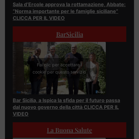
Sala d’Ercole approva la rottamazione, Abbate:
“Norma importante per le famiglie siciliane”
CLICCA PER IL VIDEO
BarSicilia
Fai clic per accettare i
cookie per questo servizio
Bar Sicilia, a Ispica la sfida per il futuro passa
dal nuovo governo della città CLICCA PER IL
VIDEO
La Buona Salute