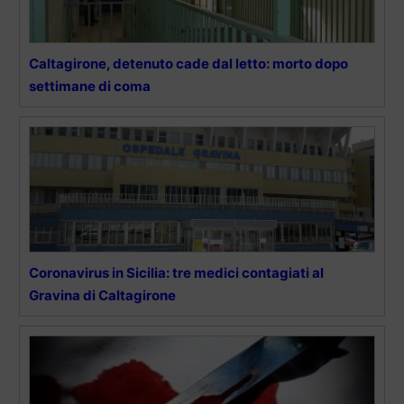
Caltagirone, detenuto cade dal letto: morto dopo
settimane di coma
Coronavirus in Sicilia: tre medici contagiati al
Gravina di Caltagirone