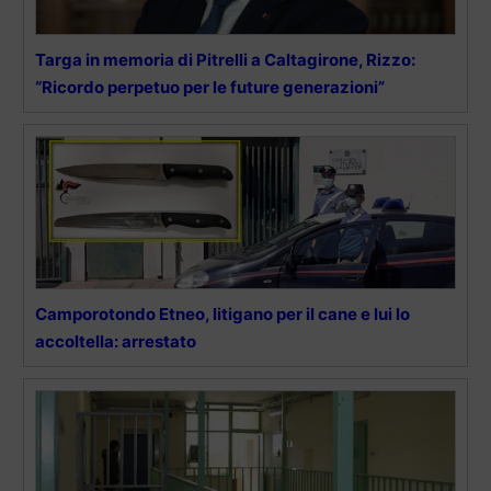
Targa in memoria di Pitrelli a Caltagirone, Rizzo:
“Ricordo perpetuo per le future generazioni”
Camporotondo Etneo, litigano per il cane e lui lo
accoltella: arrestato