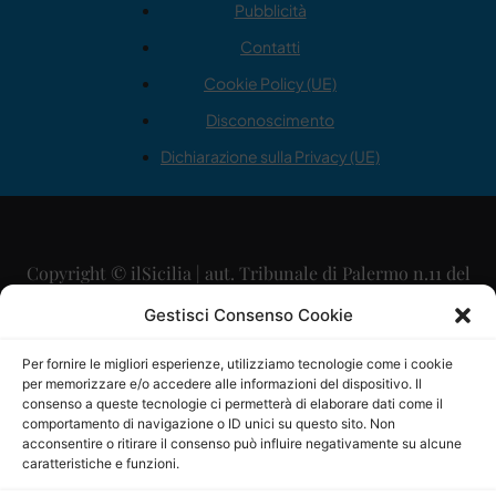
Pubblicità
Contatti
Cookie Policy (UE)
Disconoscimento
Dichiarazione sulla Privacy (UE)
Copyright © ilSicilia | aut. Tribunale di Palermo n.11 del
29/09/2015
Gestisci Consenso Cookie
Editore: Mercurio Comunicazione Soc. Coop. A.R.L.
Per fornire le migliori esperienze, utilizziamo tecnologie come i cookie
per memorizzare e/o accedere alle informazioni del dispositivo. Il
Direttore Editoriale: Maurizio Scaglione
consenso a queste tecnologie ci permetterà di elaborare dati come il
comportamento di navigazione o ID unici su questo sito. Non
Direttore Responsabile: Maria Calabrese
acconsentire o ritirare il consenso può influire negativamente su alcune
caratteristiche e funzioni.
p.zza Sant’Oliva, 9 – 90141 – Palermo – 091335557