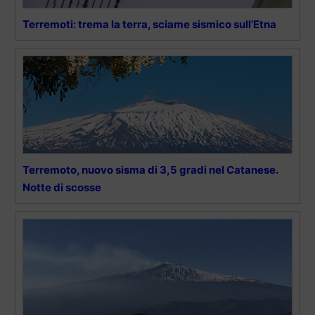
Terremoti: trema la terra, sciame sismico sull’Etna
Terremoto, nuovo sisma di 3,5 gradi nel Catanese.
Notte di scosse