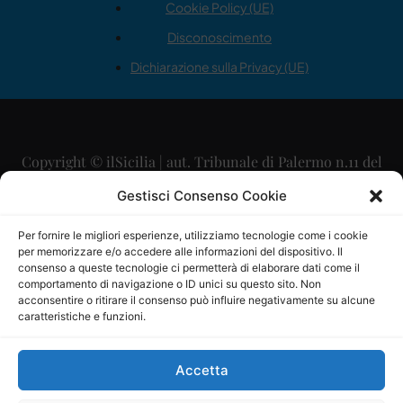
Cookie Policy (UE)
Disconoscimento
Dichiarazione sulla Privacy (UE)
Copyright © ilSicilia | aut. Tribunale di Palermo n.11 del
29/09/2015
Gestisci Consenso Cookie
Editore: Mercurio Comunicazione Soc. Coop. A.R.L.
Per fornire le migliori esperienze, utilizziamo tecnologie come i cookie
per memorizzare e/o accedere alle informazioni del dispositivo. Il
Direttore Editoriale: Maurizio Scaglione
consenso a queste tecnologie ci permetterà di elaborare dati come il
comportamento di navigazione o ID unici su questo sito. Non
Direttore Responsabile: Maria Calabrese
acconsentire o ritirare il consenso può influire negativamente su alcune
caratteristiche e funzioni.
p.zza Sant’Oliva, 9 – 90141 – Palermo – 091335557
P.IVA: 06334930820
Accetta
Mercurio Comunicazione Società Cooperativa a r.l. è