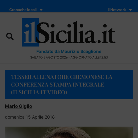
Cronache locali
Il Network
Fondato da Maurizio Scaglione
SABATO 8 AGOSTO 2026 - AGGIORNATO ALLE 12:53
TESSER ALLENATORE CREMONESE LA
CONFERENZA STAMPA INTEGRALE
(ILSICILIA.IT VIDEO)
Mario Giglio
domenica 15 Aprile 2018