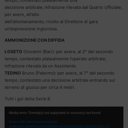
tempo, contestato platealmente una
decisione arbitrale; infrazione rilevata dal Quarto Ufficiale;
per avere, all’atto
dell’allontanamento, rivolto al Direttore di gara
un’espressione ingiuriosa.
AMMONIZIONE CON DIFFIDA
LOSETO
Giovanni (Bari): per avere, al 2° del secondo
tempo, contestato platealmente l’operato arbitrale;
infrazione rilevata da un Assistente.
TEDINO
Bruno (Palermo): per avere, al 7° del secondo
tempo, contestato una decisione arbitrale entrando sul
terreno di giuoco per circa 4 metri.
Tutti i gol della Serie B
Video
Media error: Format(s) not supported or source(s) not found
Player
Scarica il file: https://vodcmsoss1sec-
a.akamaihd.net/ePlayer2/e043spf4kgy41ux853ct8eh0d_2400000.mp4?_=1