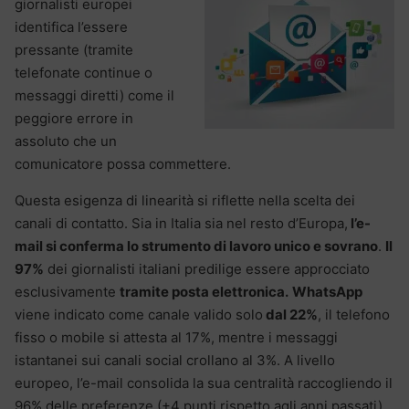
giornalisti europei
identifica l’essere
pressante (tramite
telefonate continue o
messaggi diretti) come il
peggiore errore in
assoluto che un
comunicatore possa commettere.
Questa esigenza di linearità si riflette nella scelta dei
canali di contatto.
Sia in Italia sia nel resto d’Europa,
l’e-
mail si conferma lo strumento di lavoro unico e sovrano
.
Il
97%
dei giornalisti italiani predilige essere approcciato
esclusivamente
tramite posta elettronica.
WhatsApp
viene indicato come canale valido solo
dal 22%
, il telefono
fisso o mobile si attesta al 17%, mentre i messaggi
istantanei sui canali social crollano al 3%.
A livello
europeo, l’e-mail consolida la sua centralità raccogliendo il
96% delle preferenze (+4 punti rispetto agli anni passati).