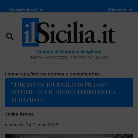
Cronache locali
Il Network
Fondato da Maurizio Scaglione
SABATO 8 AGOSTO 2026 - AGGIORNATO ALLE 12:53
I nuovi equilibri tra stampa e comunicatori
“THE EYE OF JOURNALISTS PR 2026”:
NOTIZIE, IA E IL NUOVO TEMPO DELLA
REDAZIONE
Joska Arena
mercoledì 24 Giugno 2026