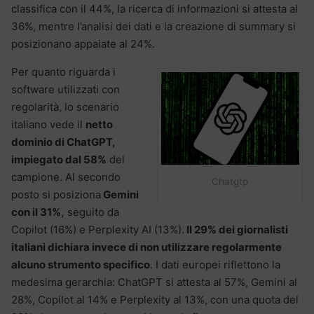
classifica con il 44%, la ricerca di informazioni si attesta al
36%, mentre l’analisi dei dati e la creazione di summary si
posizionano appaiate al 24%.
Per quanto riguarda i
software utilizzati con
regolarità, lo scenario
italiano vede il
netto
dominio di ChatGPT,
impiegato dal 58%
del
campione. Al secondo
Chatgtp
posto si posiziona
Gemini
con il 31%,
seguito da
Copilot (16%) e Perplexity AI (13%).
Il 29% dei giornalisti
italiani dichiara invece di non
utilizzare regolarmente
alcuno strumento specifico
. I dati europei riflettono la
medesima gerarchia: ChatGPT si attesta al 57%, Gemini al
28%, Copilot al 14% e Perplexity al 13%, con una quota del