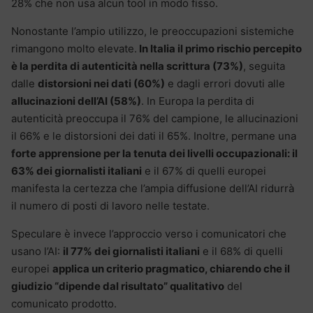
28% che non usa alcun tool in modo fisso.
Nonostante l’ampio utilizzo, le preoccupazioni sistemiche
rimangono molto elevate.
In Italia il primo rischio percepito
è la perdita di autenticità nella scrittura (73%)
, seguita
dalle
distorsioni nei dati (60%)
e dagli errori dovuti alle
allucinazioni dell’AI (58%)
.
In Europa la perdita di
autenticità preoccupa il 76% del campione, le allucinazioni
il 66% e le distorsioni dei dati il 65%. Inoltre, permane una
forte apprensione per la tenuta dei livelli
occupazionali: il
63% dei giornalisti italiani
e il 67% di quelli europei
manifesta la certezza che l’ampia diffusione dell’AI ridurrà
il numero di posti di lavoro nelle testate.
Speculare è invece l’approccio verso i comunicatori che
usano l’AI:
il 77% dei giornalisti italiani
e il 68% di quelli
europei
applica un criterio pragmatico, chiarendo che il
giudizio “dipende dal risultato” qualitativo
del
comunicato prodotto.