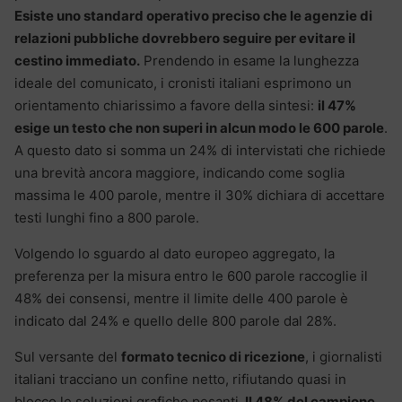
Esiste uno standard operativo preciso che le agenzie di
relazioni pubbliche dovrebbero seguire per evitare il
cestino immediato.
Prendendo in esame la lunghezza
ideale del comunicato, i cronisti italiani esprimono un
orientamento chiarissimo a favore della sintesi:
il 47%
esige un testo che non superi in alcun modo le 600 parole
.
A questo dato si somma un 24% di intervistati che richiede
una brevità ancora maggiore, indicando come soglia
massima le 400 parole, mentre il 30% dichiara di accettare
testi lunghi fino a 800 parole.
Volgendo lo sguardo al dato europeo aggregato, la
preferenza per la misura entro le 600 parole raccoglie il
48% dei consensi, mentre il limite delle 400 parole è
indicato dal 24% e quello delle 800 parole dal 28%.
Sul versante del
formato tecnico di ricezione
, i giornalisti
italiani tracciano un confine netto, rifiutando quasi in
blocco le soluzioni grafiche pesanti.
Il 48% del campione