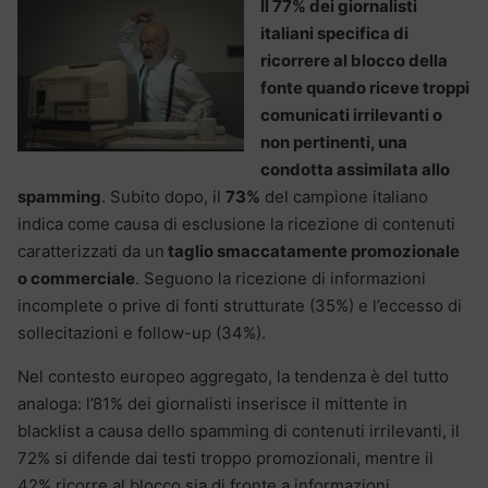
Il 77% dei giornalisti
italiani specifica di
ricorrere al blocco della
fonte quando riceve troppi
comunicati irrilevanti o
non pertinenti, una
condotta assimilata allo
spamming
. Subito dopo, il
73%
del campione italiano
indica come causa di esclusione la ricezione di contenuti
caratterizzati da un
taglio smaccatamente promozionale
o commerciale
. Seguono la ricezione di informazioni
incomplete o prive di fonti strutturate (35%) e l’eccesso di
sollecitazioni e follow-up (34%).
Nel contesto europeo aggregato, la tendenza è del tutto
analoga: l’81% dei giornalisti inserisce il mittente in
blacklist a causa dello spamming di contenuti irrilevanti, il
72% si difende dai testi troppo promozionali, mentre il
42% ricorre al blocco sia di fronte a informazioni