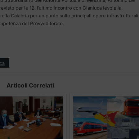
o Straordinario dell’Autorità Portuale di Messina, Antonino De
visto per le 12, l’ultimo incontro con Gianluca Ievolella,
 e la Calabria per un punto sulle principali opere infrastrutturali
ompetenza del Provveditorato.
ica
Articoli Correlati