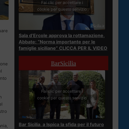
Fai clic per accettare i
cookie per questo servizio
uare
Sala d’Ercole approva la rottamazione,
Abbate: “Norma importante per le
famiglie siciliane” CLICCA PER IL VIDEO
BarSicilia
ione
el
unto
Fai clic per accettare i
in
cookie per questo servizio
el
stro
Bar Sicilia, a Ispica la sfida per il futuro
nia,