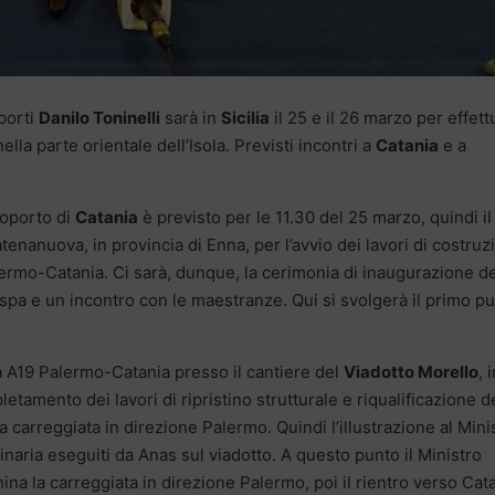
sporti
Danilo Toninelli
sarà in
Sicilia
il 25 e il 26 marzo per effett
ella parte orientale dell’Isola. Previsti incontri a
Catania
e a
roporto di
Catania
è previsto per le 11.30 del 25 marzo, quindi il
atenanuova, in provincia di Enna, per l’avvio dei lavori di costruz
alermo-Catania. Ci sarà, dunque, la cerimonia di inaugurazione d
uspa e un incontro con le maestranze. Qui si svolgerà il primo p
ada A19 Palermo-Catania presso il cantiere del
Viadotto Morello
, 
etamento dei lavori di ripristino strutturale e riqualificazione d
lla carreggiata in direzione Palermo. Quindi l’illustrazione al Mini
naria eseguiti da Anas sul viadotto. A questo punto il Ministro
na la carreggiata in direzione Palermo, poi il rientro verso Cata