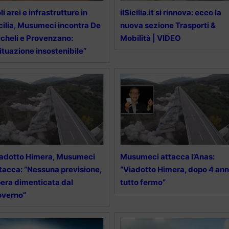
li arei e infrastrutture in
ilSicilia.it si rinnova: ecco la
cilia, Musumeci incontra De
nuova sezione Trasporti &
cheli e Provenzano:
Mobilità | VIDEO
ituazione insostenibile”
adotto Himera, Musumeci
Musumeci attacca l’Anas:
tacca: “Nessuna previsione,
“Viadotto Himera, dopo 4 ann
era dimenticata dal
tutto fermo”
overno”