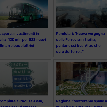
asporti, investimenti in
Pendolari: “Nuova vergogna
cilia: 120 mln per 523 nuovi
delle Ferrovie in Sicilia,
llman e bus elettrici
puntano sui bus. Altro che
cura del ferro…”
compiute: Siracusa-Gela,
Regione: “Metteremo spalle a
po tre anni si sblocca
muro il Governo: sì al Ponte