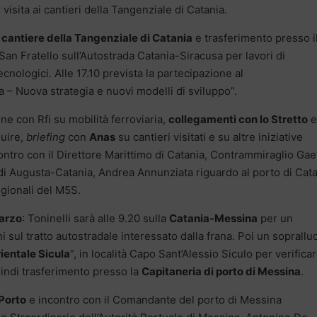
 visita ai cantieri della Tangenziale di Catania.
l
cantiere della Tangenziale di Catania
e trasferimento presso i
 San Fratello sull’Autostrada Catania-Siracusa per lavori di
ologici. Alle 17.10 prevista la partecipazione al
a – Nuova strategia e nuovi modelli di sviluppo”.
one con Rfi su mobilità ferroviaria,
collegamenti con lo Stretto
e
guire,
briefing
con
Anas
su cantieri visitati e su altre iniziative
incontro con il Direttore Marittimo di Catania, Contrammiraglio Ga
di Augusta-Catania, Andrea Annunziata riguardo al porto di Cata
egionali del M5S.
arzo
: Toninelli sarà alle 9.20 sulla
Catania-Messina
per un
ni sul tratto autostradale interessato dalla frana. Poi un soprall
ientale Sicula
”, in località Capo Sant’Alessio Siculo per verificar
uindi trasferimento presso la
Capitaneria di porto di Messina
.
Porto
e incontro con il Comandante del porto di Messina