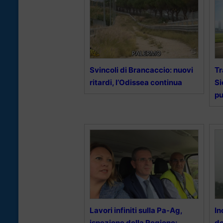
Svincoli di Brancaccio: nuovi
Tr
ritardi, l’Odissea continua
Si
pu
Lavori infiniti sulla Pa-Ag,
In
ispezione della Regione:
do