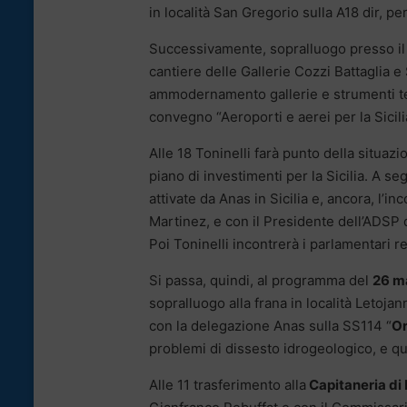
in località San Gregorio sulla A18 dir, per
Successivamente, sopralluogo presso i
cantiere delle Gallerie Cozzi Battaglia e
ammodernamento gallerie e strumenti tecn
convegno “Aeroporti e aerei per la Sicili
Alle 18 Toninelli farà punto della situazi
piano di investimenti per la Sicilia. A se
attivate da Anas in Sicilia e, ancora, l’
Martinez, e con il Presidente dell’ADSP 
Poi Toninelli incontrerà i parlamentari r
Si passa, quindi, al programma del
26 m
sopralluogo alla frana in località Letojan
con la delegazione Anas sulla SS114 “
Or
problemi di dissesto idrogeologico, e q
Alle 11 trasferimento alla
Capitaneria di 