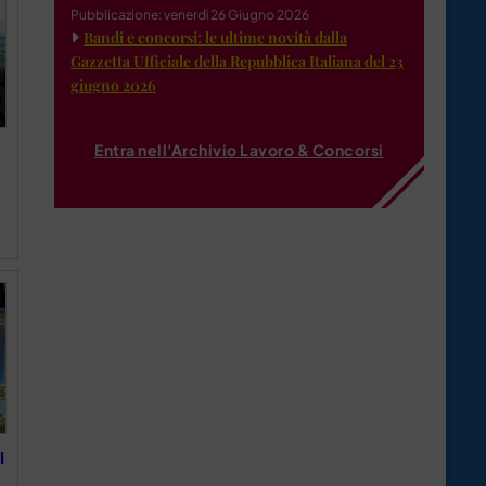
Pubblicazione: venerdì 26 Giugno 2026
Bandi e concorsi: le ultime novità dalla
Gazzetta Ufficiale della Repubblica Italiana del 23
giugno 2026
Entra nell'Archivio Lavoro & Concorsi
l