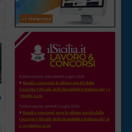
Pubblicazione: mercoledì 8 Luglio 2026
Bandi e concorsi: le ultime novità dalla
Gazzetta Ufficiale della Repubblica Italiana del 3 e
7 luglio 2026
i
Pubblicazione: venerdì 3 Luglio 2026
Bandi e concorsi: ecco le ultime novità dalla
Gazzetta Ufficiale della Repubblica Italiana del 26
e 30 giugno 2026