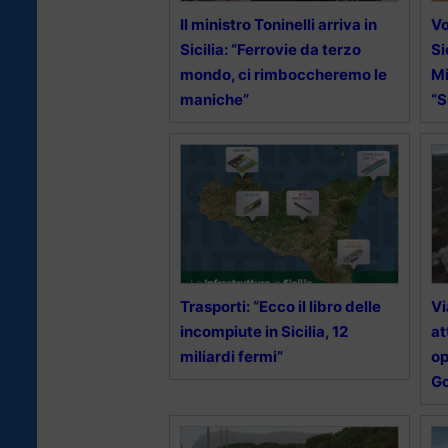
Il ministro Toninelli arriva in
Vo
Sicilia: “Ferrovie da terzo
Si
mondo, ci rimboccheremo le
Mi
maniche”
“S
Trasporti: “Ecco il libro delle
Vi
incompiute in Sicilia, 12
at
miliardi fermi”
op
G