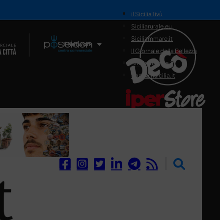
il SiciliaTivù
Siciliarurale.eu
Siciliammare.it
Il Network
Il Giornale della Bellezza
Siciliamedica.it
Sanitainsicilia.it