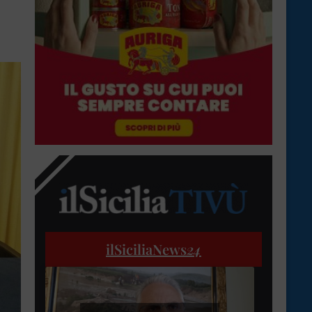
ilSiciliaNews
24