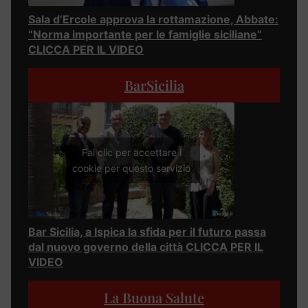
Sala d’Ercole approva la rottamazione, Abbate:
“Norma importante per le famiglie siciliane”
CLICCA PER IL VIDEO
BarSicilia
Fai clic per accettare i
cookie per questo servizio
Bar Sicilia, a Ispica la sfida per il futuro passa
dal nuovo governo della città CLICCA PER IL
VIDEO
La Buona Salute