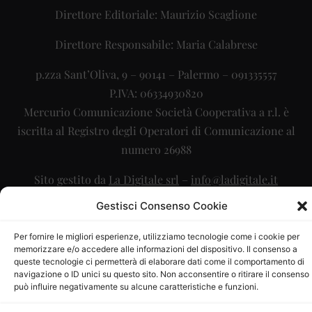
Direttore Editoriale: Maurizio Scaglione
Direttore Responsabile: Maria Calabrese
p.zza Sant’Oliva, 9 – 90141 – Palermo – 091335557
P.IVA: 06334930820
Mercurio Comunicazione Società Cooperativa a r.l. è
iscritta al Registro degli Operatori di Comunicazione al
numero 26988
Sito gestito da
La Digitale srl
–
info@ladigitale.it
Gestisci Consenso Cookie
Per fornire le migliori esperienze, utilizziamo tecnologie come i cookie per
memorizzare e/o accedere alle informazioni del dispositivo. Il consenso a
queste tecnologie ci permetterà di elaborare dati come il comportamento di
navigazione o ID unici su questo sito. Non acconsentire o ritirare il consenso
può influire negativamente su alcune caratteristiche e funzioni.