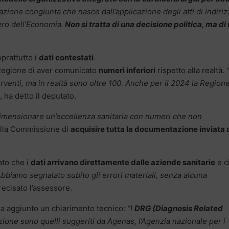
azione congiunta che nasce dall’applicazione degli atti di indiri
tero dell’Economia.
Non si tratta di una decisione politica, ma di
oprattutto i
dati contestati
.
Regione di aver comunicato
numeri inferiori
rispetto alla realtà.
rventi, ma in realtà sono oltre 100. Anche per il 2024 la Region
, ha detto il deputato.
dimensionare un’eccellenza sanitaria con numeri che non
alla Commissione di
acquisire tutta la documentazione inviata 
ato che i
dati arrivano direttamente dalle aziende sanitarie
e c
Abbiamo segnalato subito gli errori materiali, senza alcuna
recisato l’assessore.
 ha aggiunto un chiarimento tecnico:
“I
DRG (Diagnosis Related
one sono quelli suggeriti da Agenas, l’Agenzia nazionale per i