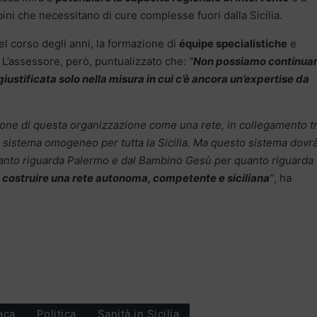
ni che necessitano di cure complesse fuori dalla Sicilia.
l corso degli anni, la formazione di
équipe specialistiche
e
. L’assessore, però, puntualizzato che:
“
Non possiamo continuar
iustificata solo nella misura in cui c’è ancora un’expertise da
ione di questa organizzazione come una rete, in collegamento tr
un sistema omogeneo per tutta la Sicilia. Ma questo sistema dovr
anto riguarda Palermo e dal Bambino Gesù per quanto riguarda
costruire una rete autonoma, competente e siciliana
”
, ha
aca
Politica
Sanità in Sicilia