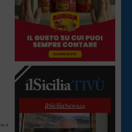
e
ilSiciliaNews
24
rie e