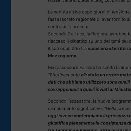
l’Osservatorio Epidemiologico. Entrambi
La seduta arriva dopo giorni di tensione 
l’assessorato regionale di aver fornito a
centro di Taormina.
Secondo De Luca, la Regione avrebbe t
riacceso il dibattito su uno dei temi più 
il suo equilibrio tra
eccellenze territoria
Mezzogiorno
.
Ma l’assessore Faraoni ha scelto la line
“Effettivamente
c’è stato un errore mater
dati che abbiamo utilizzato sono quell
sovrapponibili a quelli inviati al Ministe
Secondo l’assessore, la nuova program
cambiamento significativo:
“Nella preced
oggi invece confermiamo la presenza di 
giustifica pienamente la coesistenza di 
tra Taormina e Palermo
,
attraverso un 