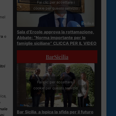
Fai clic per accettare i
cookie per questo servizio
 nel
Sala d’Ercole approva la rottamazione,
ra
e
Abbate: “Norma importante per le
famiglie siciliane” CLICCA PER IL VIDEO
BarSicilia
tri
Fai clic per accettare i
cookie per questo servizio
ica,
e
onale
Bar Sicilia, a Ispica la sfida per il futuro
lti