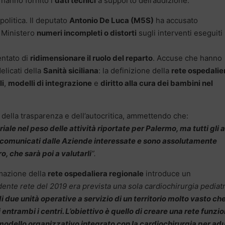
 hanno fornito i
dati tecnici
a supporto dell’audizione.
politica. Il deputato
Antonio De Luca (M5S)
ha accusato
l Ministero
numeri incompleti o distorti
sugli interventi eseguiti
entato di
ridimensionare il ruolo del reparto
. Accuse che hanno
delicati della
Sanità siciliana
: la definizione della
rete ospedalie
li
,
modelli di integrazione
e
diritto alla cura dei bambini nel
a della trasparenza e dell’autocritica, ammettendo che:
iale nel peso delle attività riportate per Palermo, ma tutti gli al
i comunicati dalle Aziende interessate e sono assolutamente
ro, che sarà poi a valutarli
”.
mazione della
rete ospedaliera regionale
introduce un
ente rete del 2019 era prevista una sola cardiochirurgia pediatr
due unità operative a servizio di un territorio molto vasto ch
entrambi i centri. L’obiettivo è quello di creare una rete funzi
modello organizzativo integrato con la cardiochirurgia per adu