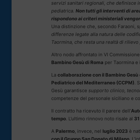
servizi sanitari regionali, che definisce
pediatrica.
Non tutti gli interventi di a
rispondono ai criteri ministeriali veng
Una distinzione che, secondo Faraoni, 
differenze legate alla natura delle codifi
Taormina, che resta una realtà di rilievo
Altro nodo affrontato in VI Commissione
Bambino Gesù di Roma
per Taormina e 
La
collaborazione con il Bambino Gesù
Pediatrico del Mediterraneo (CCPM)
. 
Gesù garantisce
supporto clinico, tecno
competenze del personale siciliano e con
Il contratto ha ricevuto il parere dell’
Aut
tempo
. L’ultimo rinnovo noto risale al
31
A
Palermo
, invece, nel
luglio 2023
è nat
con il Gruppo San Donato di Milano
. L’i