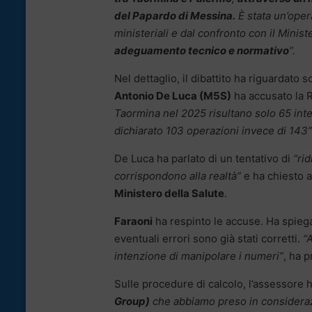
del Papardo di Messina.
È stata un’oper
ministeriali e dal confronto con il Minis
adeguamento tecnico e normativo
”.
Nel dettaglio, il dibattito ha riguardato s
Antonio De Luca (M5S)
ha accusato la 
Taormina nel 2025 risultano solo 65 inte
dichiarato 103 operazioni invece di 143”
De Luca ha parlato di un tentativo di
“ri
corrispondono alla realtà”
e ha chiesto 
Ministero della Salute
.
Faraoni
ha respinto le accuse. Ha spieg
eventuali errori sono già stati corretti.
“
intenzione di manipolare i numeri”
, ha p
Sulle procedure di calcolo, l’assessore
Group)
che abbiamo preso in considerazi