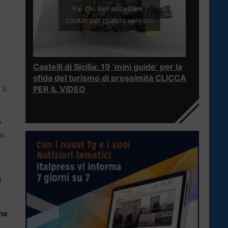
Fai clic per accettare i
cookie per questo servizio
Castelli di Sicilia: 19 ‘mini guide’ per la
sfida del turismo di prossimità CLICCA
: il
PER IL VIDEO
o
no
l
ne