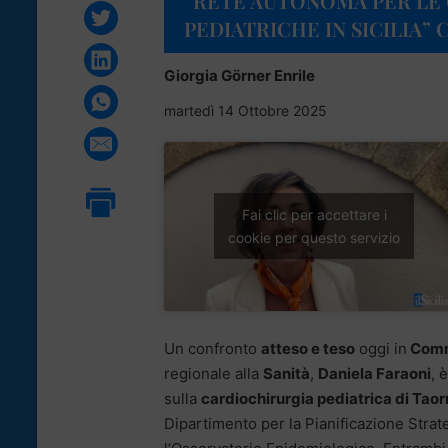
“RETE AUTONOMA PER LE
PEDIATRICHE IN SICILIA” 
Giorgia Görner Enrile
martedì 14 Ottobre 2025
Fai clic per accettare i
cookie per questo servizio
Un confronto
atteso e teso
oggi in
Commi
regionale alla
Sanità
,
Daniela Faraoni
, 
sulla
cardiochirurgia pediatrica di Tao
Dipartimento per la Pianificazione Strat