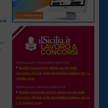
e in
a i
à
Pubblicazione: mercoledì 8 Luglio 2026
Bandi e concorsi: le ultime novità dalla
Gazzetta Ufficiale della Repubblica Italiana del 3 e
7 luglio 2026
Pubblicazione: venerdì 3 Luglio 2026
Bandi e concorsi: ecco le ultime novità dalla
Gazzetta Ufficiale della Repubblica Italiana del 26
e 30 giugno 2026