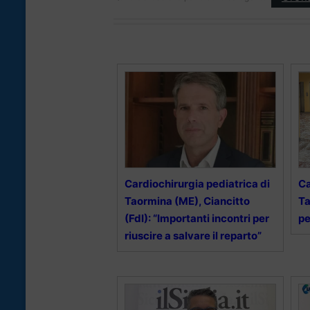
Cardiochirurgia pediatrica di
Ca
Taormina (ME), Ciancitto
Ta
(FdI): “Importanti incontri per
pe
riuscire a salvare il reparto”