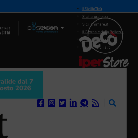
il SiciliaTivù
Siciliarurale.eu
Siciliammare.it
Il Network
Il Giornale della Bellezza
Siciliamedica.it
Sanitainsicilia.it