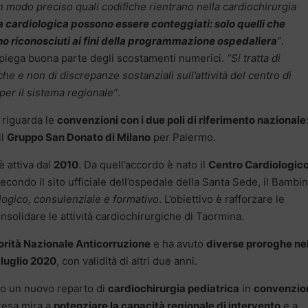
 in modo preciso quali codifiche rientrano nella cardiochirurgia
rea cardiologica possono essere conteggiati: solo quelli che
ono riconosciuti ai fini della programmazione ospedaliera
”
.
spiega buona parte degli scostamenti numerici.
“Si tratta di
che e non di discrepanze sostanziali sull’attività del centro di
 per il sistema regionale”
.
 riguarda le
convenzioni con i due poli di riferimento nazionale
il
Gruppo San Donato di Milano
per Palermo.
è attiva dal
2010
. Da quell’accordo è nato il
Centro Cardiologic
Secondo il sito ufficiale dell’ospedale della Santa Sede, il Bambi
logico, consulenziale e formativo
. L’obiettivo è rafforzare le
solidare le attività cardiochirurgiche di Taormina.
orità Nazionale Anticorruzione
e ha avuto
diverse proroghe ne
 luglio 2020
, con validità di altri due anni.
o un nuovo reparto di
cardiochirurgia pediatrica
in
convenzio
ntesa mira a
potenziare la capacità regionale di intervento
e a