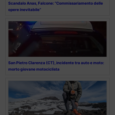
Scandalo Anas, Falcone: “Commissariamento delle
opere inevitabile”
San Pietro Clarenza (CT), incidente tra auto e moto:
morto giovane motociclista