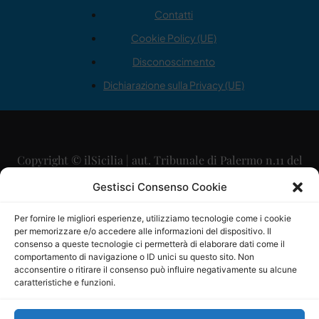
Contatti
Cookie Policy (UE)
Disconoscimento
Dichiarazione sulla Privacy (UE)
Copyright © ilSicilia | aut. Tribunale di Palermo n.11 del
29/09/2015
Gestisci Consenso Cookie
Editore: Mercurio Comunicazione Soc. Coop. A.R.L.
Per fornire le migliori esperienze, utilizziamo tecnologie come i cookie
per memorizzare e/o accedere alle informazioni del dispositivo. Il
Direttore Editoriale: Maurizio Scaglione
consenso a queste tecnologie ci permetterà di elaborare dati come il
comportamento di navigazione o ID unici su questo sito. Non
Direttore Responsabile: Maria Calabrese
acconsentire o ritirare il consenso può influire negativamente su alcune
caratteristiche e funzioni.
p.zza Sant’Oliva, 9 – 90141 – Palermo – 091335557