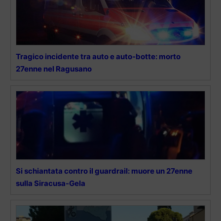
Tragico incidente tra auto e auto-botte: morto
27enne nel Ragusano
Si schiantata contro il guardrail: muore un 27enne
sulla Siracusa-Gela