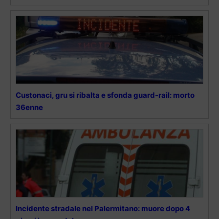
Custonaci, gru si ribalta e sfonda guard-rail: morto
36enne
Incidente stradale nel Palermitano: muore dopo 4