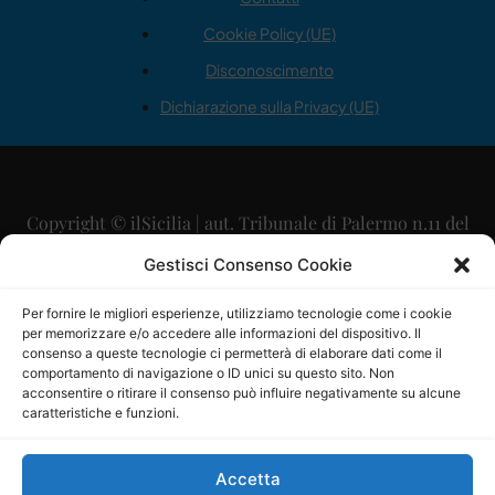
Cookie Policy (UE)
Disconoscimento
Dichiarazione sulla Privacy (UE)
Copyright © ilSicilia | aut. Tribunale di Palermo n.11 del
29/09/2015
Gestisci Consenso Cookie
Editore: Mercurio Comunicazione Soc. Coop. A.R.L.
Per fornire le migliori esperienze, utilizziamo tecnologie come i cookie
per memorizzare e/o accedere alle informazioni del dispositivo. Il
Direttore Editoriale: Maurizio Scaglione
consenso a queste tecnologie ci permetterà di elaborare dati come il
comportamento di navigazione o ID unici su questo sito. Non
Direttore Responsabile: Maria Calabrese
acconsentire o ritirare il consenso può influire negativamente su alcune
caratteristiche e funzioni.
p.zza Sant’Oliva, 9 – 90141 – Palermo – 091335557
P.IVA: 06334930820
Accetta