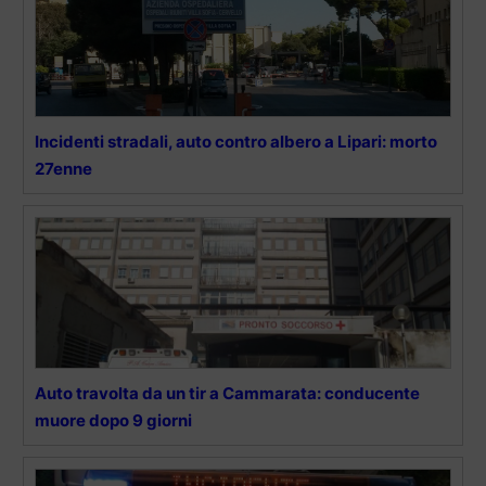
Incidenti stradali, auto contro albero a Lipari: morto
27enne
Auto travolta da un tir a Cammarata: conducente
muore dopo 9 giorni