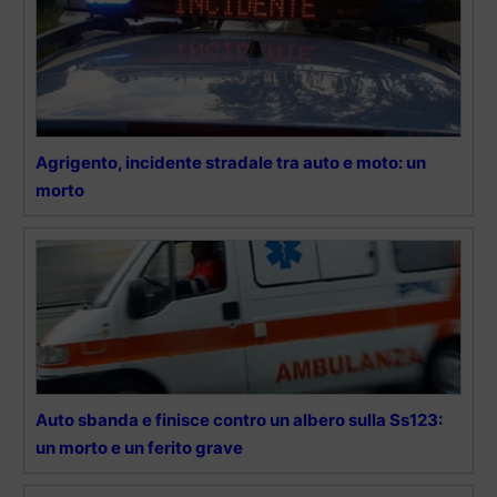
Agrigento, incidente stradale tra auto e moto: un
morto
Auto sbanda e finisce contro un albero sulla Ss123:
un morto e un ferito grave