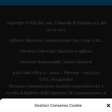
Copyright © ilSicilia | aut. Tribunale di Palermo n.11 del
29/09/2015
Editore: Mercurio Comunicazione Soc. Coop. A.R.L.
Direttore Editoriale: Maurizio Scaglione
Direttore Responsabile: Maria Calabrese
p.zza Sant’Oliva, 9 – 90141 – Palermo – 091335557
P.IVA: 06334930820
Mercurio Comunicazione Società Cooperativa a r.l. è
iscritta al Registro degli Operatori di Comunicazione al
numero 26988
Gestisci Consenso Cookie
Sito gestito da
La Digitale srl
–
info@ladigitale.it