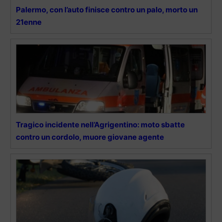
Palermo, con l’auto finisce contro un palo, morto un
21enne
Tragico incidente nell’Agrigentino: moto sbatte
contro un cordolo, muore giovane agente