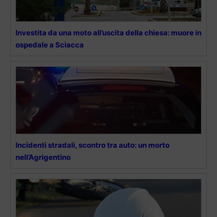
Investita da una moto all’uscita della chiesa: muore in
ospedale a Sciacca
Incidenti stradali, scontro tra auto: un morto
nell’Agrigentino