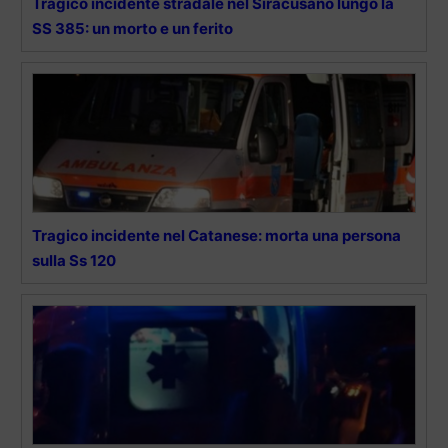
Tragico incidente stradale nel Siracusano lungo la
SS 385: un morto e un ferito
Tragico incidente nel Catanese: morta una persona
sulla Ss 120