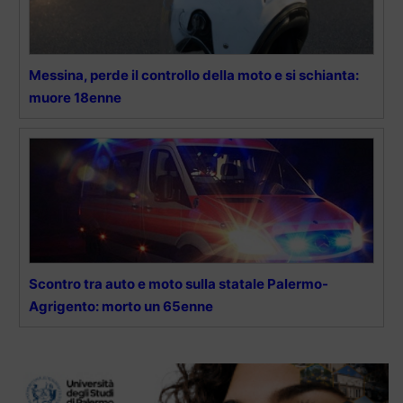
Messina, perde il controllo della moto e si schianta:
muore 18enne
Scontro tra auto e moto sulla statale Palermo-
Agrigento: morto un 65enne