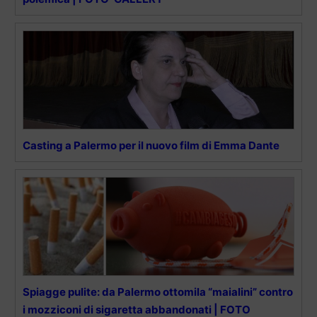
Casting a Palermo per il nuovo film di Emma Dante
Spiagge pulite: da Palermo ottomila “maialini” contro
i mozziconi di sigaretta abbandonati | FOTO