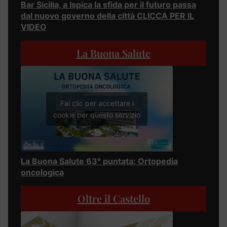
Bar Sicilia, a Ispica la sfida per il futuro passa
dal nuovo governo della città CLICCA PER IL
VIDEO
La Buona Salute
Fai clic per accettare i
cookie per questo servizio
La Buona Salute 63° puntata: Ortopedia
oncologica
Oltre il Castello