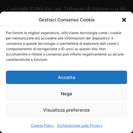
Copyright © ilSicilia | aut. Tribunale di Palermo n.11 del
29/09/2015
Gestisci Consenso Cookie
Editore: Mercurio Comunicazione Soc. Coop. A.R.L.
Per fornire le migliori esperienze, utilizziamo tecnologie come i cookie
per memorizzare e/o accedere alle informazioni del dispositivo. Il
Direttore Editoriale: Maurizio Scaglione
consenso a queste tecnologie ci permetterà di elaborare dati come il
comportamento di navigazione o ID unici su questo sito. Non
Direttore Responsabile: Maria Calabrese
acconsentire o ritirare il consenso può influire negativamente su alcune
caratteristiche e funzioni.
p.zza Sant’Oliva, 9 – 90141 – Palermo – 091335557
P.IVA: 06334930820
Accetta
Mercurio Comunicazione Società Cooperativa a r.l. è
iscritta al Registro degli Operatori di Comunicazione al
Nega
numero 26988
Visualizza preferenze
Sito gestito da
La Digitale srl
–
info@ladigitale.it
Cookie Policy
Dichiarazione sulla Privacy