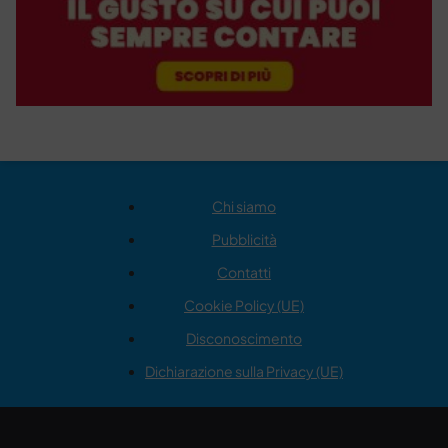
Chi siamo
Pubblicità
Contatti
Cookie Policy (UE)
Disconoscimento
Dichiarazione sulla Privacy (UE)