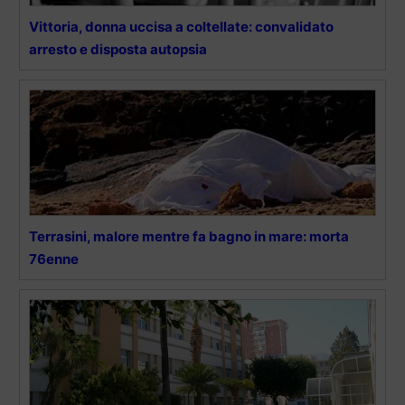
Vittoria, donna uccisa a coltellate: convalidato
arresto e disposta autopsia
Terrasini, malore mentre fa bagno in mare: morta
76enne