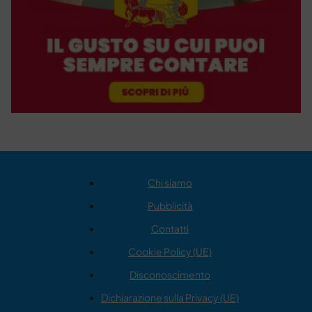
Chi siamo
Pubblicità
Contatti
Cookie Policy (UE)
Disconoscimento
Dichiarazione sulla Privacy (UE)