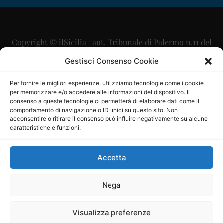
Copyright © ilSicilia | aut. Tribunale di Palermo n.11 del
29/09/2015
Gestisci Consenso Cookie
Editore: Mercurio Comunicazione Soc. Coop. A.R.L.
Per fornire le migliori esperienze, utilizziamo tecnologie come i cookie
per memorizzare e/o accedere alle informazioni del dispositivo. Il
Direttore Editoriale: Maurizio Scaglione
consenso a queste tecnologie ci permetterà di elaborare dati come il
comportamento di navigazione o ID unici su questo sito. Non
Direttore Responsabile: Maria Calabrese
acconsentire o ritirare il consenso può influire negativamente su alcune
caratteristiche e funzioni.
p.zza Sant’Oliva, 9 – 90141 – Palermo – 091335557
P.IVA: 06334930820
Accetta
Mercurio Comunicazione Società Cooperativa a r.l. è
iscritta al Registro degli Operatori di Comunicazione al
Nega
numero 26988
Visualizza preferenze
Sito gestito da
La Digitale srl
–
info@ladigitale.it