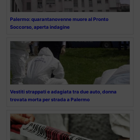
Palermo: quarantanovenne muore al Pronto
Soccorso, aperta indagine
Vestiti strappati e adagiata tra due auto, donna
trovata morta per strada a Palermo