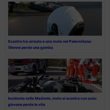
Scontro tra un’auto e una moto nel Palermitano:
19enne perde una gamba
Incidente nelle Madonie, moto si scontra con auto:
giovane perde la vita