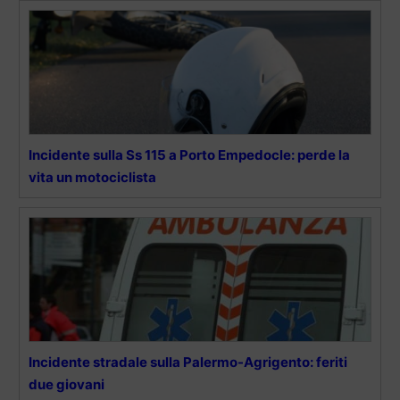
Incidente sulla Ss 115 a Porto Empedocle: perde la
vita un motociclista
Incidente stradale sulla Palermo-Agrigento: feriti
due giovani