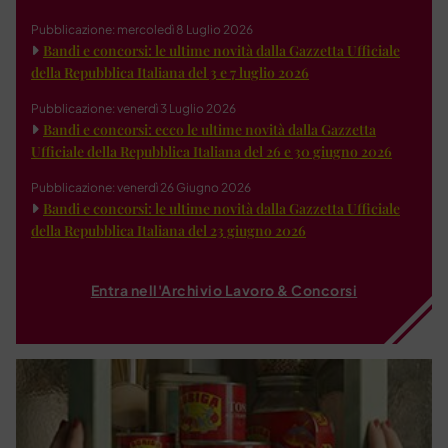
Pubblicazione: mercoledì 8 Luglio 2026
Bandi e concorsi: le ultime novità dalla Gazzetta Ufficiale
della Repubblica Italiana del 3 e 7 luglio 2026
Pubblicazione: venerdì 3 Luglio 2026
Bandi e concorsi: ecco le ultime novità dalla Gazzetta
Ufficiale della Repubblica Italiana del 26 e 30 giugno 2026
Pubblicazione: venerdì 26 Giugno 2026
Bandi e concorsi: le ultime novità dalla Gazzetta Ufficiale
della Repubblica Italiana del 23 giugno 2026
Entra nell'Archivio Lavoro & Concorsi