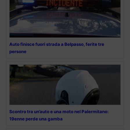
Auto finisce fuori strada a Belpasso, ferite tre
persone
Scontro tra un’auto e una moto nel Palermitano:
19enne perde una gamba