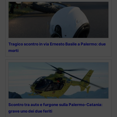
Tragico scontro in via Ernesto Basile a Palermo: due
morti
Scontro tra auto e furgone sulla Palermo-Catania:
grave uno dei due feriti