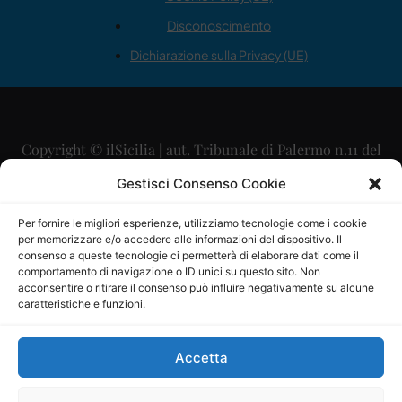
Disconoscimento
Dichiarazione sulla Privacy (UE)
Copyright © ilSicilia | aut. Tribunale di Palermo n.11 del
29/09/2015
Gestisci Consenso Cookie
Editore: Mercurio Comunicazione Soc. Coop. A.R.L.
Per fornire le migliori esperienze, utilizziamo tecnologie come i cookie
per memorizzare e/o accedere alle informazioni del dispositivo. Il
Direttore Editoriale: Maurizio Scaglione
consenso a queste tecnologie ci permetterà di elaborare dati come il
comportamento di navigazione o ID unici su questo sito. Non
Direttore Responsabile: Maria Calabrese
acconsentire o ritirare il consenso può influire negativamente su alcune
caratteristiche e funzioni.
p.zza Sant’Oliva, 9 – 90141 – Palermo – 091335557
P.IVA: 06334930820
Accetta
Mercurio Comunicazione Società Cooperativa a r.l. è
iscritta al Registro degli Operatori di Comunicazione al