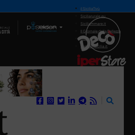
il SiciliaTivù
Siciliarurale.eu
Siciliammare.it
Il Network
Il Giornale della Bellezza
Siciliamedica.it
Sanitainsicilia.it