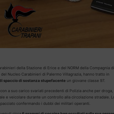
arabinieri della Stazione di Erice e del NORM della Compagnia d
la del Nucleo Carabinieri di Palermo Villagrazia, hanno tratto in
 di spaccio di sostanza stupefacente
un giovane classe 97.
a, con a suo carico svariati precedenti di Polizia anche per droga,
le e veicolare durante un controllo alla circolazione stradale. L
acciato confermando i dubbi dei militari operanti.
nvenuti circa
6 grammi di cocaina ben occultati sulla sua perso