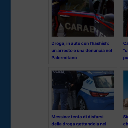
Droga, in auto con l’hashish:
Ca
un arresto e una denuncia nel
“c
Palermitano
p
Messina: tenta di disfarsi
Si
della droga gettandola nel
ch