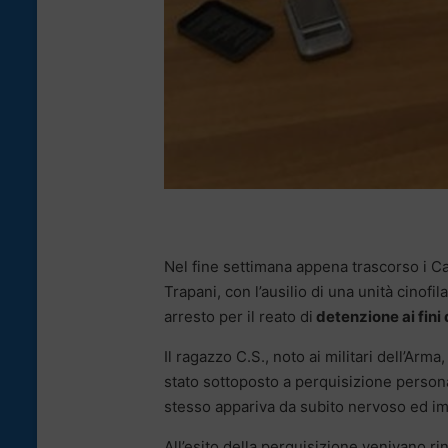
Nel fine settimana appena trascorso i C
Trapani, con l’ausilio di una unità cinofi
arresto per il reato di
detenzione ai fini
Il ragazzo C.S., noto ai militari dell’Arm
stato sottoposto a perquisizione persona
stesso appariva da subito nervoso ed imp
All’esito della perquisizione venivano ri