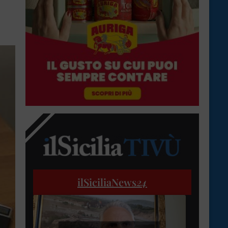
ilSiciliaNews
24