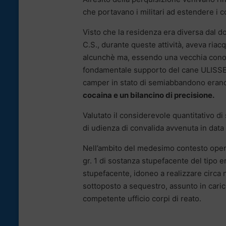
che portavano i militari ad estendere i c
Visto che la residenza era diversa dal do
C.S., durante queste attività, aveva riac
alcunchè ma, essendo una vecchia conosce
fondamentale supporto del cane ULISSE, al
camper in stato di semiabbandono era
cocaina e un bilancino di precisione.
Valutato il considerevole quantitativo di
di udienza di convalida avvenuta in data o
Nell’ambito del medesimo contesto oper
gr. 1 di sostanza stupefacente del tipo er
stupefacente, idoneo a realizzare circa n
sottoposto a sequestro, assunto in caric
competente ufficio corpi di reato.