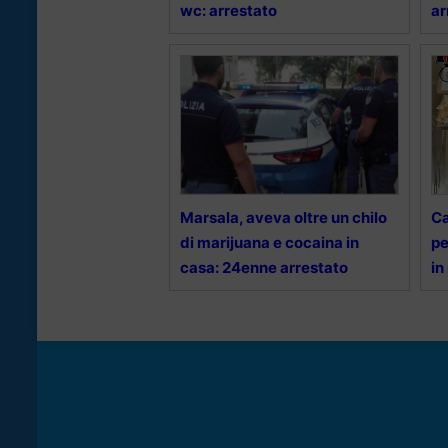
wc: arrestato
ar
Marsala, aveva oltre un chilo
Ca
di marijuana e cocaina in
pe
casa: 24enne arrestato
in