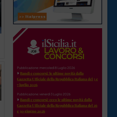
Pubblicazione: mercoledì 8 Luglio 2026
Bandi e concorsi: le ultime novità dalla
Gazzetta Ufficiale della Repubblica Italiana del 3 e
7 luglio 2026
Pubblicazione: venerdì 3 Luglio 2026
Bandi e concorsi: ecco le ultime novità dalla
Gazzetta Ufficiale della Repubblica Italiana del 26
e 30 giugno 2026