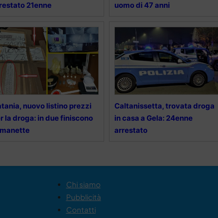
restato 21enne
uomo di 47 anni
tania, nuovo listino prezzi
Caltanissetta, trovata droga
r la droga: in due finiscono
in casa a Gela: 24enne
 manette
arrestato
Chi siamo
Pubblicità
Contatti