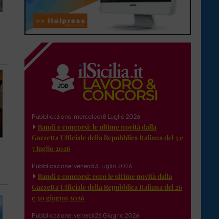
Pubblicazione: mercoledì 8 Luglio 2026
Bandi e concorsi: le ultime novità dalla
Gazzetta Ufficiale della Repubblica Italiana del 3 e
7 luglio 2026
Pubblicazione: venerdì 3 Luglio 2026
Bandi e concorsi: ecco le ultime novità dalla
Gazzetta Ufficiale della Repubblica Italiana del 26
e 30 giugno 2026
Pubblicazione: venerdì 26 Giugno 2026