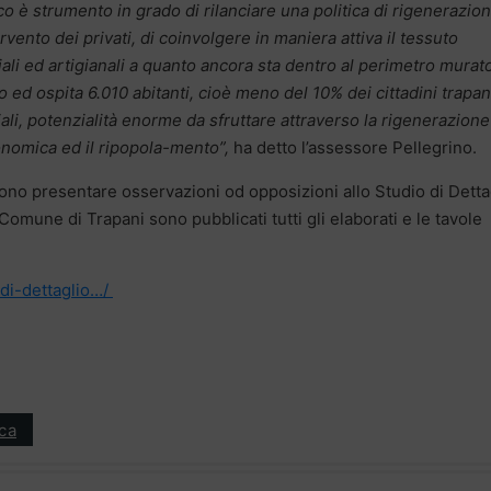
ico è strumento in grado di rilanciare una politica di rigenerazio
ervento dei privati, di coinvolgere in maniera attiva il tessuto
iali ed artigianali a quanto ancora sta dentro al perimetro murat
d ospita 6.010 abitanti, cioè meno del 10% dei cittadini trapan
li, potenzialità enorme da sfruttare attraverso la rigenerazione
conomica ed il ripopola-mento”,
ha detto l’assessore Pellegrino.
ssono presentare osservazioni od opposizioni allo Studio di Detta
Comune di Trapani sono pubblicati tutti gli elaborati e le tavole
-di-dettaglio…/
ica