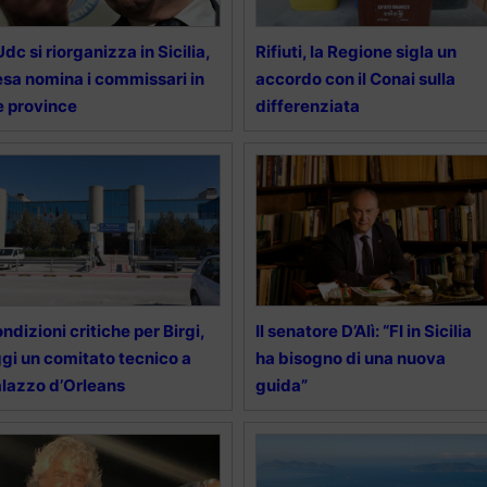
Udc si riorganizza in Sicilia,
Rifiuti, la Regione sigla un
sa nomina i commissari in
accordo con il Conai sulla
e province
differenziata
ndizioni critiche per Birgi,
Il senatore D’Alì: “FI in Sicilia
gi un comitato tecnico a
ha bisogno di una nuova
lazzo d’Orleans
guida”