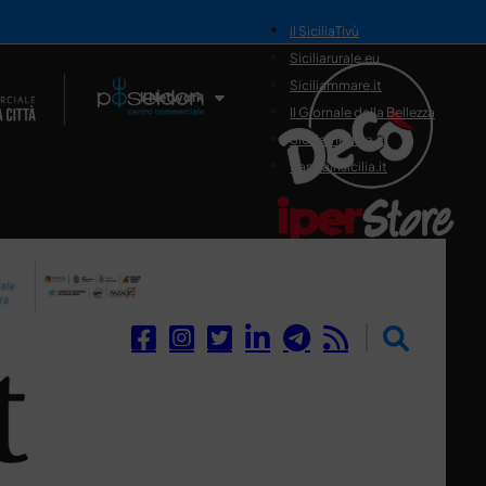
il SiciliaTivù
Siciliarurale.eu
Siciliammare.it
Il Network
Il Giornale della Bellezza
Siciliamedica.it
Sanitainsicilia.it