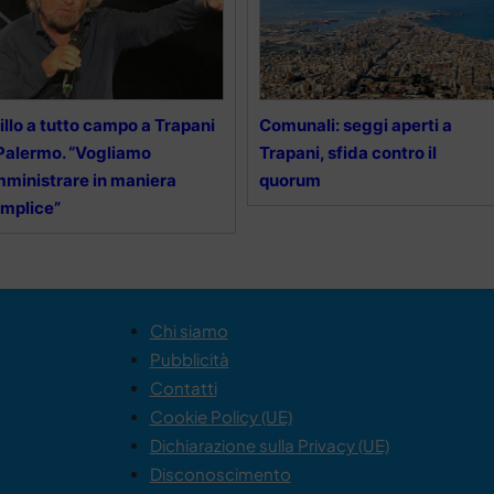
illo a tutto campo a Trapani
Comunali: seggi aperti a
Palermo. “Vogliamo
Trapani, sfida contro il
ministrare in maniera
quorum
mplice”
Chi siamo
Pubblicità
Contatti
Cookie Policy (UE)
Dichiarazione sulla Privacy (UE)
Disconoscimento