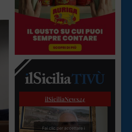
ilSiciliaNews
24
Fai clic per accettare i