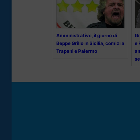
Amministrative, il giorno di
Gr
Beppe Grillo in Sicilia, comizi a
e 
Trapani e Palermo
am
se