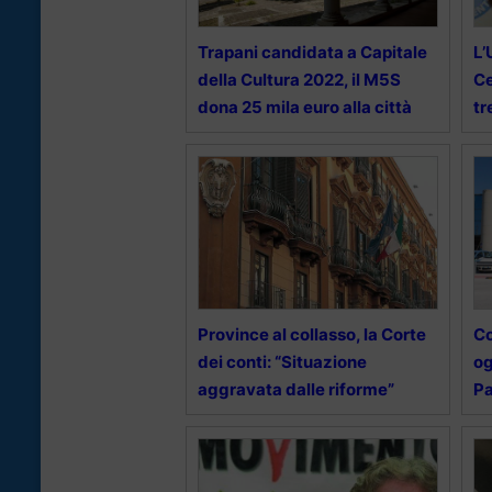
Trapani candidata a Capitale
L’
della Cultura 2022, il M5S
Ce
dona 25 mila euro alla città
tr
Province al collasso, la Corte
Co
dei conti: “Situazione
og
aggravata dalle riforme”
Pa