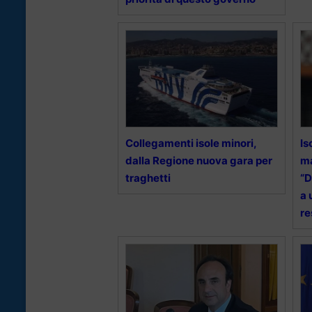
Collegamenti isole minori,
Is
dalla Regione nuova gara per
ma
traghetti
“D
a 
re