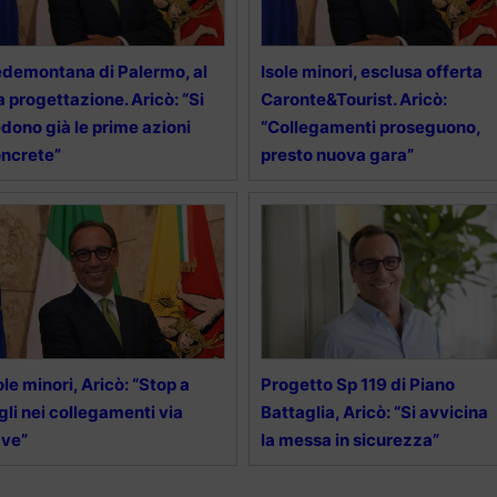
demontana di Palermo, al
Isole minori, esclusa offerta
a progettazione. Aricò: “Si
Caronte&Tourist. Aricò:
dono già le prime azioni
“Collegamenti proseguono,
ncrete”
presto nuova gara”
ole minori, Aricò: “Stop a
Progetto Sp 119 di Piano
gli nei collegamenti via
Battaglia, Aricò: “Si avvicina
ave”
la messa in sicurezza”