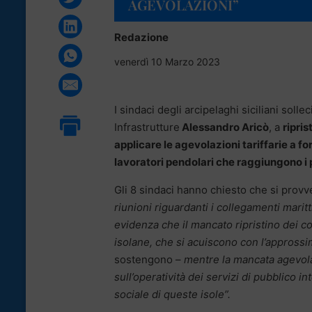
AGEVOLAZIONI”
Redazione
venerdì 10 Marzo 2023
I sindaci degli arcipelaghi siciliani soll
Infrastrutture
Alessandro Aricò
, a
ripris
applicare le agevolazioni tariffarie a for
lavoratori pendolari che raggiungono i po
Gli 8 sindaci hanno chiesto che si prov
riunioni riguardanti i collegamenti maritt
evidenza che il mancato ripristino dei c
isolane, che si acuiscono con l’approssim
sostengono –
mentre la mancata agevolaz
sull’operatività dei servizi di pubblico i
sociale di queste isole”.