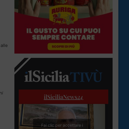
 alle
ni
ilSiciliaNews
24
Fai clic per accettare i