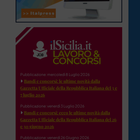
Pubblicazione: mercoledì 8 Luglio 2026
Bandi e concorsi: le ultime novità dalla
Gazzetta Ufficiale della Repubblica Italiana del 3 e
7 luglio 2026
Pubblicazione: venerdì 3 Luglio 2026
Bandi e concorsi: ecco le ultime novità dalla
Gazzetta Ufficiale della Repubblica Italiana del 26
e 30 giugno 2026
Pubblicazione: venerdì 26 Giugno 2026