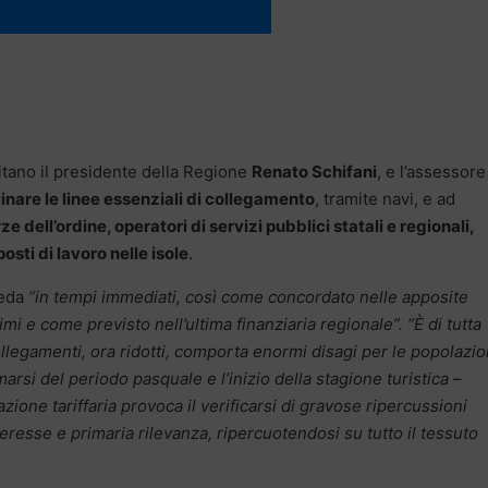
ecitano il presidente della Regione
Renato Schifani
, e l’assessore
tinare le linee essenziali di collegamento
, tramite navi, e ad
ze dell’ordine, operatori di servizi pubblici statali e regionali,
sti di lavoro nelle isole
.
veda
“in tempi immediati, così come concordato nelle apposite
imi e come previsto nell’ultima finanziaria regionale”. “È di tutta
ollegamenti, ora ridotti, comporta enormi disagi per le popolazio
arsi del periodo pasquale e l’inizio della stagione turistica
–
ione tariffaria provoca il verificarsi di gravose ripercussioni
nteresse e primaria rilevanza, ripercuotendosi su tutto il tessuto