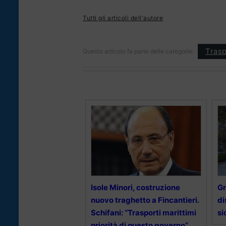
Tutti gli articoli dell'autore
Trasp
Questo articolo fa parte delle categorie:
Isole Minori, costruzione
Gr
nuovo traghetto a Fincantieri.
di
Schifani: “Trasporti marittimi
si
priorità di questo governo”