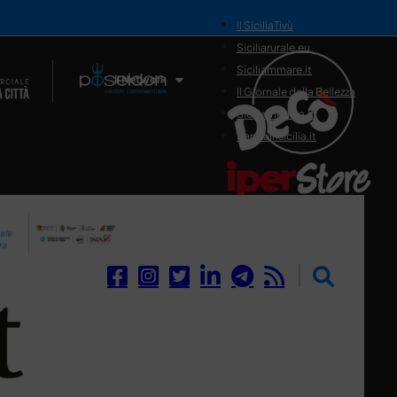
il SiciliaTivù
Siciliarurale.eu
Siciliammare.it
Il Network
Il Giornale della Bellezza
Siciliamedica.it
Sanitainsicilia.it