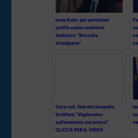
Isole Eolie: per pendolari
Pe
tariffe come residenti.
vi
Galluzzo: “Boccata
ve
d’ossigeno”
co
Caro voli, fine del duopolio.
Is
Schifani: “Vigileremo
ta
sull’aumento dei prezzi”
n
CLICCA PER IL VIDEO