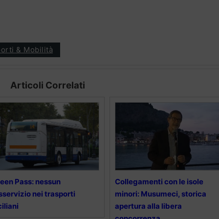
orti & Mobilità
Articoli Correlati
een Pass: nessun
Collegamenti con le isole
sservizio nei trasporti
minori: Musumeci, storica
ciliani
apertura alla libera
concorrenza