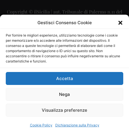
Copyright © ilSicilia | aut. Tribunale di Palermo n.11 del
29/09/2015
Gestisci Consenso Cookie
Editore: Mercurio Comunicazione Soc. Coop. A.R.L.
Per fornire le migliori esperienze, utilizziamo tecnologie come i cookie
per memorizzare e/o accedere alle informazioni del dispositivo. Il
Direttore Editoriale: Maurizio Scaglione
consenso a queste tecnologie ci permetterà di elaborare dati come il
comportamento di navigazione o ID unici su questo sito. Non
Direttore Responsabile: Maria Calabrese
acconsentire o ritirare il consenso può influire negativamente su alcune
caratteristiche e funzioni.
p.zza Sant’Oliva, 9 – 90141 – Palermo – 091335557
P.IVA: 06334930820
Accetta
Mercurio Comunicazione Società Cooperativa a r.l. è
iscritta al Registro degli Operatori di Comunicazione al
Nega
numero 26988
Visualizza preferenze
Sito gestito da
La Digitale srl
–
info@ladigitale.it
Cookie Policy
Dichiarazione sulla Privacy