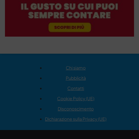
Chi siamo
Pubblicità
Contatti
Cookie Policy (UE)
Disconoscimento
Dichiarazione sulla Privacy (UE)