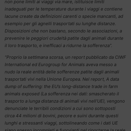
non pone limiti ai viaggi via mare, istituisce limiti
inadeguati per le temperature durante i viaggi e contiene
lacune create da definizioni carenti o specie mancanti, ad
esempio per gli agnelli trasportati su lunghe distanze.
Disposizioni che non bastano, secondo le associazioni, a
prevenire le peggiori crudeltà patite dagli animali durante
il loro trasporto, e inefficaci a ridurne la sofferenza”.
“Proprio la settimana scorsa, un report pubblicato da CIWF
International ed Eurogroup for Animals aveva messo a
nudo la reale entità delle sofferenze patite dagli animali
trasportati vivi nella Unione Europea. Nel report, A data
dump of suffering: the EU’s long-distance trade in farm
animals exposed (La sofferenza nei dati: smascherato il
trasporto a lunga distanza di animali vivi nell’UE), vengono
denunciate le terribili condizioni a cui sono sottoposti
circa 44 milioni di bovini, pecore e suini durante questi
lunghi e stressanti viaggi, sottolineando come i dati UE
siano spesso incompleti e fuorvianti nel riportarne la reale