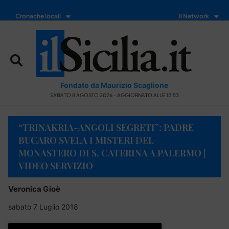
Cronache locali
Il Network
Fondato da Maurizio Scaglione
SABATO 8 AGOSTO 2026 - AGGIORNATO ALLE 12:53
“TRINAKRIA-ANGOLI SEGRETI”: PADRE
BUCARO SVELA I MISTERI DEL
MONASTERO DI S. CATERINA A PALERMO |
VIDEO SERVIZIO
Veronica Gioè
sabato 7 Luglio 2018