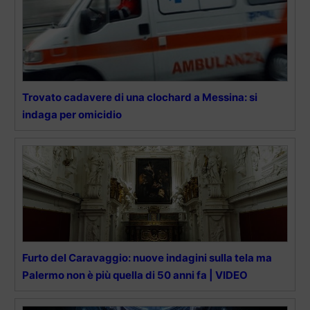
Trovato cadavere di una clochard a Messina: si
indaga per omicidio
Furto del Caravaggio: nuove indagini sulla tela ma
Palermo non è più quella di 50 anni fa | VIDEO