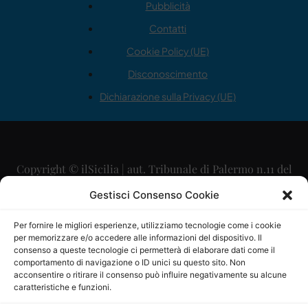
Pubblicità
Contatti
Cookie Policy (UE)
Disconoscimento
Dichiarazione sulla Privacy (UE)
Copyright © ilSicilia | aut. Tribunale di Palermo n.11 del
29/09/2015
Gestisci Consenso Cookie
Editore: Mercurio Comunicazione Soc. Coop. A.R.L.
Per fornire le migliori esperienze, utilizziamo tecnologie come i cookie
per memorizzare e/o accedere alle informazioni del dispositivo. Il
Direttore Editoriale: Maurizio Scaglione
consenso a queste tecnologie ci permetterà di elaborare dati come il
comportamento di navigazione o ID unici su questo sito. Non
Direttore Responsabile: Maria Calabrese
acconsentire o ritirare il consenso può influire negativamente su alcune
caratteristiche e funzioni.
p.zza Sant’Oliva, 9 – 90141 – Palermo – 091335557