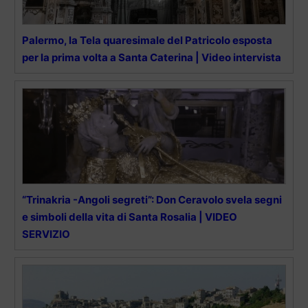
Palermo, la Tela quaresimale del Patricolo esposta
per la prima volta a Santa Caterina | Video intervista
“Trinakria -Angoli segreti”: Don Ceravolo svela segni
e simboli della vita di Santa Rosalia | VIDEO
SERVIZIO