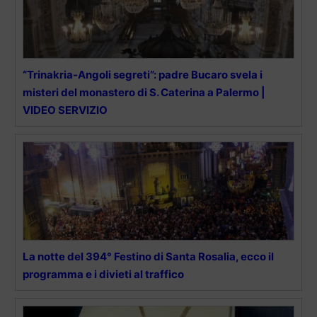
“Trinakria-Angoli segreti”: padre Bucaro svela i
misteri del monastero di S. Caterina a Palermo |
VIDEO SERVIZIO
La notte del 394° Festino di Santa Rosalia, ecco il
programma e i divieti al traffico