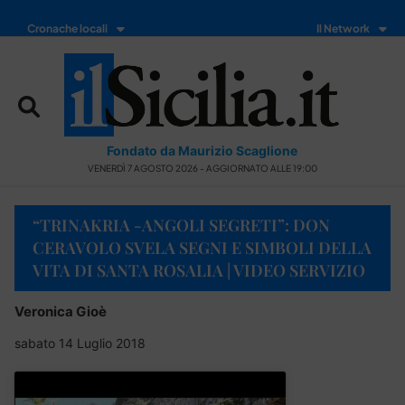
Cronache locali
Il Network
Fondato da Maurizio Scaglione
VENERDÌ 7 AGOSTO 2026 - AGGIORNATO ALLE 19:00
“TRINAKRIA -ANGOLI SEGRETI”: DON
CERAVOLO SVELA SEGNI E SIMBOLI DELLA
VITA DI SANTA ROSALIA | VIDEO SERVIZIO
Veronica Gioè
sabato 14 Luglio 2018