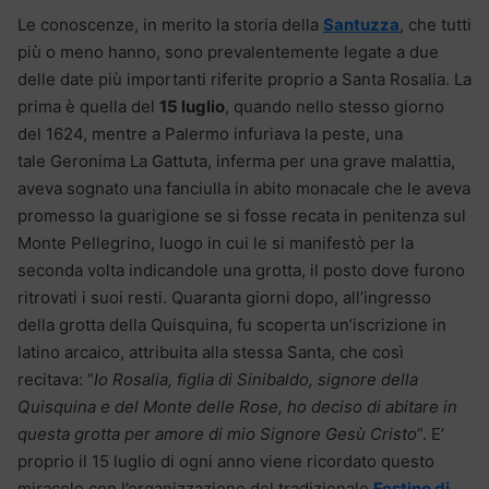
Le conoscenze, in merito la storia della
Santuzza
, che tutti
più o meno hanno, sono prevalentemente legate a due
delle date più importanti riferite proprio a Santa Rosalia. La
prima è quella del
15 luglio
, quando nello stesso giorno
del 1624, mentre a Palermo infuriava la peste, una
tale Geronima La Gattuta, inferma per una grave malattia,
aveva sognato una fanciulla in abito monacale che le aveva
promesso la guarigione se si fosse recata in penitenza sul
Monte Pellegrino, luogo in cui le si manifestò per la
seconda volta indicandole una grotta, il posto dove furono
ritrovati i suoi resti. Quaranta giorni dopo, all’ingresso
della grotta della Quisquina, fu scoperta un’iscrizione in
latino arcaico, attribuita alla stessa Santa, che così
recitava: “
Io Rosalia, figlia di Sinibaldo, signore della
Quisquina e del Monte delle Rose, ho deciso di abitare in
questa grotta per amore di mio Signore Gesù Cristo
”. E’
proprio il 15 luglio di ogni anno viene ricordato questo
miracolo con l’organizzazione del tradizionale
Festino di