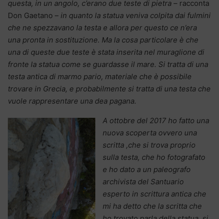
questa, in un angolo, c’erano due teste di pietra –
racconta
Don Gaetano
– in quanto la statua veniva colpita dai fulmini
che ne spezzavano la testa e allora per questo ce n’era
una pronta in sostituzione. Ma la cosa particolare è che
una di queste due teste è stata inserita nel muraglione di
fronte la statua come se guardasse il mare. Si tratta di una
testa antica di marmo pario, materiale che è possibile
trovare in Grecia, e probabilmente si tratta di una testa che
vuole rappresentare una dea pagana.
A ottobre del 2017 ho fatto una
nuova scoperta ovvero una
scritta ,che si trova proprio
sulla testa, che ho fotografato
e ho dato a un paleografo
archivista del Santuario
esperto in scrittura antica che
mi ha detto che la scritta che
ho trovato parla della statua, si