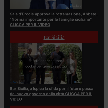
Sala d’Ercole approva la rottamazione, Abbate:
“Norma importante per le famiglie siciliane”
CLICCA PER IL VIDEO
BarSicilia
Fai clic per accettare i
cookie per questo servizio
Bar Sicilia, a Ispica la sfida per il futuro passa
dal nuovo governo della città CLICCA PER IL
VIDEO