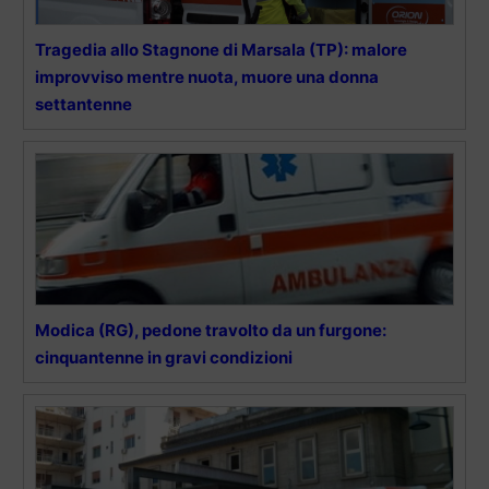
Tragedia allo Stagnone di Marsala (TP): malore
improvviso mentre nuota, muore una donna
settantenne
Modica (RG), pedone travolto da un furgone:
cinquantenne in gravi condizioni