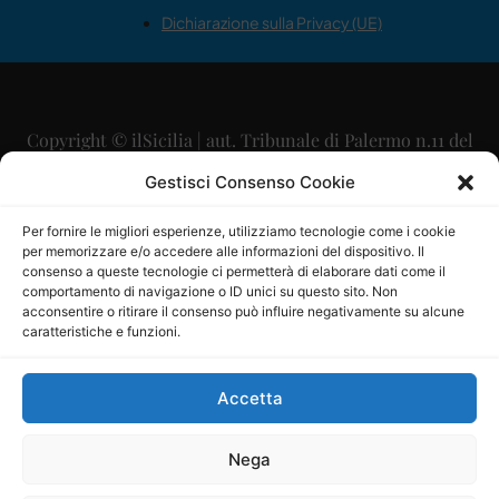
Dichiarazione sulla Privacy (UE)
Copyright © ilSicilia | aut. Tribunale di Palermo n.11 del
29/09/2015
Gestisci Consenso Cookie
Editore: Mercurio Comunicazione Soc. Coop. A.R.L.
Per fornire le migliori esperienze, utilizziamo tecnologie come i cookie
per memorizzare e/o accedere alle informazioni del dispositivo. Il
Direttore Editoriale: Maurizio Scaglione
consenso a queste tecnologie ci permetterà di elaborare dati come il
comportamento di navigazione o ID unici su questo sito. Non
Direttore Responsabile: Maria Calabrese
acconsentire o ritirare il consenso può influire negativamente su alcune
caratteristiche e funzioni.
p.zza Sant’Oliva, 9 – 90141 – Palermo – 091335557
P.IVA: 06334930820
Accetta
Mercurio Comunicazione Società Cooperativa a r.l. è
iscritta al Registro degli Operatori di Comunicazione al
Nega
numero 26988