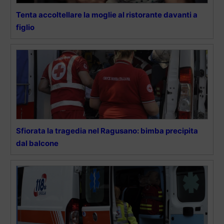
Tenta accoltellare la moglie al ristorante davanti a
figlio
Sfiorata la tragedia nel Ragusano: bimba precipita
dal balcone