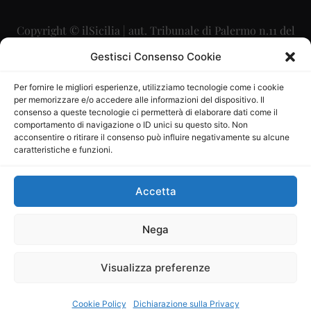
Copyright © ilSicilia | aut. Tribunale di Palermo n.11 del
29/09/2015
Gestisci Consenso Cookie
Editore: Mercurio Comunicazione Soc. Coop. A.R.L.
Per fornire le migliori esperienze, utilizziamo tecnologie come i cookie
per memorizzare e/o accedere alle informazioni del dispositivo. Il
Direttore Editoriale: Maurizio Scaglione
consenso a queste tecnologie ci permetterà di elaborare dati come il
comportamento di navigazione o ID unici su questo sito. Non
Direttore Responsabile: Maria Calabrese
acconsentire o ritirare il consenso può influire negativamente su alcune
caratteristiche e funzioni.
p.zza Sant’Oliva, 9 – 90141 – Palermo – 091335557
P.IVA: 06334930820
Accetta
Mercurio Comunicazione Società Cooperativa a r.l. è
iscritta al Registro degli Operatori di Comunicazione al
Nega
numero 26988
Visualizza preferenze
Sito gestito da
La Digitale srl
–
info@ladigitale.it
Cookie Policy
Dichiarazione sulla Privacy