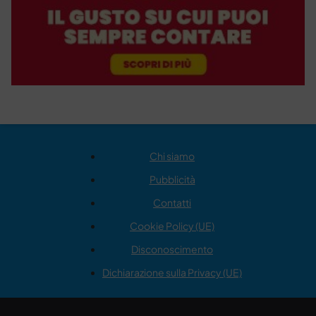
Chi siamo
Pubblicità
Contatti
Cookie Policy (UE)
Disconoscimento
Dichiarazione sulla Privacy (UE)