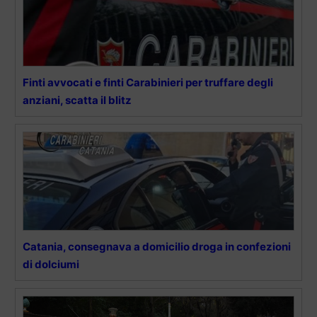
Finti avvocati e finti Carabinieri per truffare degli
anziani, scatta il blitz
Catania, consegnava a domicilio droga in confezioni
di dolciumi