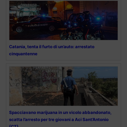
Catania, tenta il furto di un’auto: arrestato
cinquantenne
Spacciavano marijuana in un vicolo abbandonato,
scatta l’arresto per tre giovani a Aci Sant’Antonio
(CT)