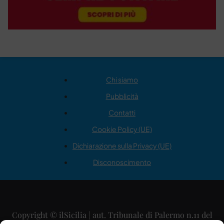
Chi siamo
Pubblicità
Contatti
Cookie Policy (UE)
Dichiarazione sulla Privacy (UE)
Disconoscimento
Copyright © ilSicilia | aut. Tribunale di Palermo n.11 del