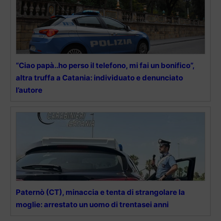
“Ciao papà..ho perso il telefono, mi fai un bonifico”,
altra truffa a Catania: individuato e denunciato
l’autore
Paternò (CT), minaccia e tenta di strangolare la
moglie: arrestato un uomo di trentasei anni