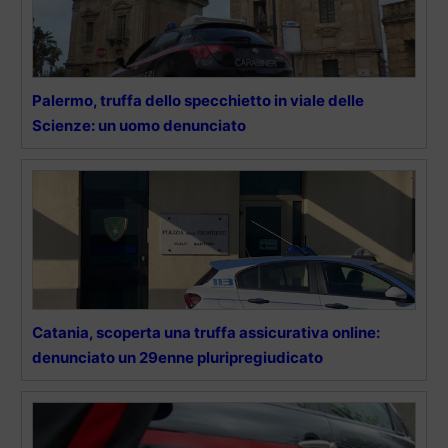
Palermo, truffa dello specchietto in viale delle
Scienze: un uomo denunciato
Catania, scoperta una truffa assicurativa online:
denunciato un 29enne pluripregiudicato