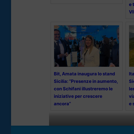
e 
V
Bit, Amata inaugura lo stand
It
Sicilia: “Presenze in aumento,
Si
con Schifani illustreremo le
le
iniziative per crescere
vi
ancora”
e 