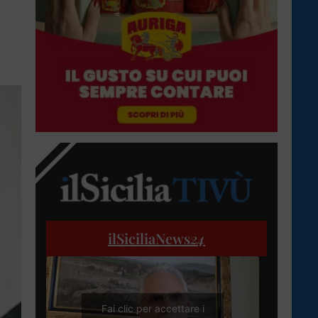
ilSiciliaNews
24
Fai clic per accettare i