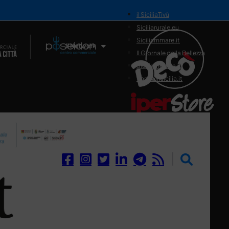
il SiciliaTivù
Siciliarurale.eu
Siciliammare.it
Il Network
Il Giornale della Bellezza
Siciliamedica.it
Sanitainsicilia.it