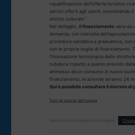
riqualificazione dell’offerta turistico-r
servizi offerti agli utenti, incentivando 
storico culturale”.
Nel dettaglio,
il finanziamento
varia da 
domanda, con intensità dell’agevolazione
procedura valutativa a graduatoria, con d
con le proprie soglie di finanziamento. Tr
l’innovazione tecnologica delle struttu
cubatura rispetto a quanto previsto dalle
ammesso alcun consumo di nuovo suolo. 
finanziamento, le aziende avranno 24 mes
Qui è possibile consultare il decreto di
Tutti gli articoli dell'autore
Cron
Questo articolo fa parte delle categorie: