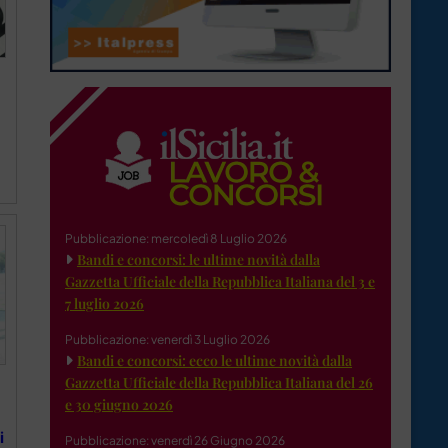
Pubblicazione: mercoledì 8 Luglio 2026
Bandi e concorsi: le ultime novità dalla
Gazzetta Ufficiale della Repubblica Italiana del 3 e
7 luglio 2026
Pubblicazione: venerdì 3 Luglio 2026
Bandi e concorsi: ecco le ultime novità dalla
Gazzetta Ufficiale della Repubblica Italiana del 26
e 30 giugno 2026
i
Pubblicazione: venerdì 26 Giugno 2026