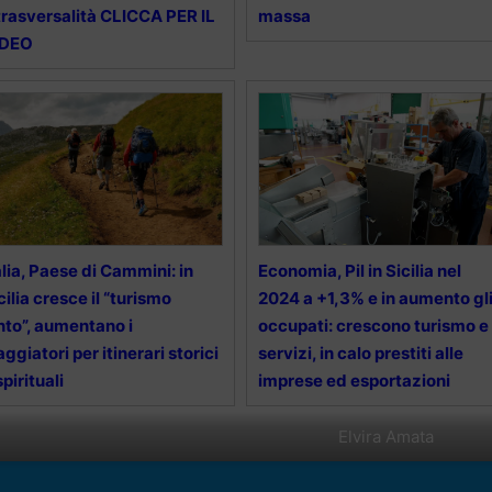
trasversalità CLICCA PER IL
massa
IDEO
alia, Paese di Cammini: in
Economia, Pil in Sicilia nel
cilia cresce il “turismo
2024 a +1,3% e in aumento gl
nto”, aumentano i
occupati: crescono turismo e
aggiatori per itinerari storici
servizi, in calo prestiti alle
spirituali
imprese ed esportazioni
Elvira Amata