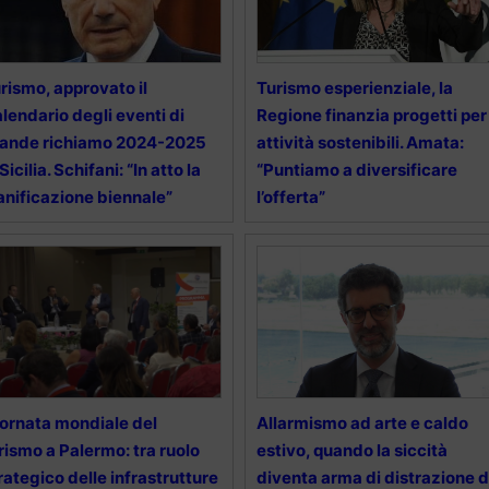
rismo, approvato il
Turismo esperienziale, la
lendario degli eventi di
Regione finanzia progetti per
ande richiamo 2024-2025
attività sostenibili. Amata:
 Sicilia. Schifani: “In atto la
“Puntiamo a diversificare
anificazione biennale”
l’offerta”
ornata mondiale del
Allarmismo ad arte e caldo
rismo a Palermo: tra ruolo
estivo, quando la siccità
rategico delle infrastrutture
diventa arma di distrazione d