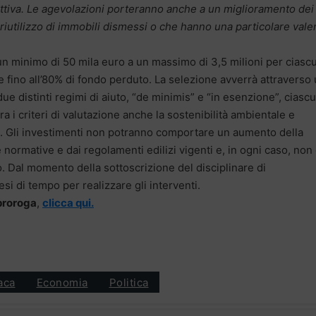
icettiva. Le agevolazioni porteranno anche a un miglioramento dei
il riutilizzo di immobili dismessi o che hanno una particolare val
un minimo di 50 mila euro a un massimo di 3,5 milioni per ciasc
 fino all’80% di fondo perduto. La selezione avverrà attraverso
ue distinti regimi di aiuto, “de minimis” e “in esenzione”, ciasc
a i criteri di valutazione anche la sostenibilità ambientale e
re. Gli investimenti non potranno comportare un aumento della
 normative e dai regolamenti edilizi vigenti e, in ogni caso, non
Dal momento della sottoscrizione del disciplinare di
i di tempo per realizzare gli interventi.
 proroga
,
clicca qui.
aca
Economia
Politica