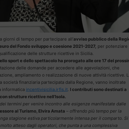
a giorni di tempo per partecipare all’
avviso pubblico della Reg
i euro del Fondo sviluppo e coesione 2021-2027,
per potenziare
ualificazione delle strutture ricettive in Sicilia.
ello sport e dello spettacolo ha prorogato alle ore 17 del pross
tazione delle domande per accedere alle agevolazioni, che
azione, ampliamento o realizzazione di nuove attività ricettive. 
, la società finanziaria partecipata dalla Regione, vanno inoltrate
a informatica
incentivisicilia.irfis.it
.
I contributi sono destinati a
on strutture ricettive nell’Isola.
dei termini per venire incontro alle esigenze manifestate dalle
sessore al Turismo, Elvira Amata
– offrendo più tempo per la
unga stagione estiva particolarmente intensa per il comparto. Si
 molto atteso dagli operatori, che punta a una complessiva