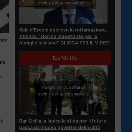
cookie per questo servizio
Sala d’Ercole approva la rottamazione,
Abbate: “Norma importante per le
ione
famiglie siciliane” CLICCA PER IL VIDEO
BarSicilia
imo
Le
Fai clic per accettare i
cookie per questo servizio
Bar Sicilia, a Ispica la sfida per il futuro
 è
passa dal nuovo governo della città