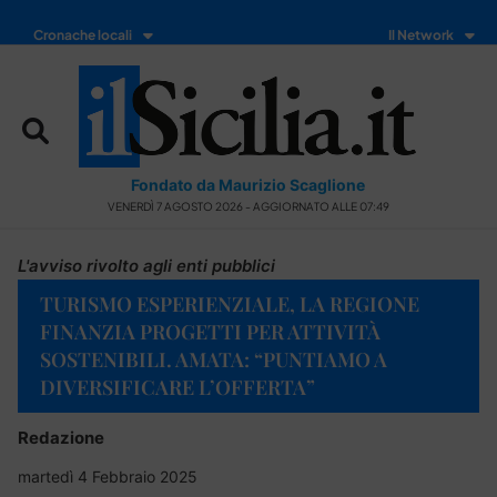
Cronache locali
Il Network
Fondato da Maurizio Scaglione
VENERDÌ 7 AGOSTO 2026 - AGGIORNATO ALLE 07:49
L'avviso rivolto agli enti pubblici
TURISMO ESPERIENZIALE, LA REGIONE
FINANZIA PROGETTI PER ATTIVITÀ
SOSTENIBILI. AMATA: “PUNTIAMO A
DIVERSIFICARE L’OFFERTA”
Redazione
martedì 4 Febbraio 2025