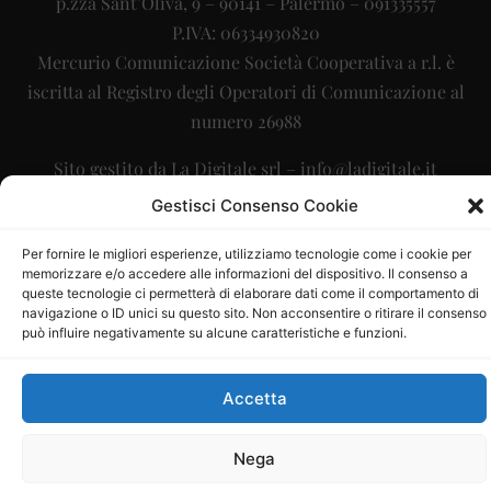
p.zza Sant’Oliva, 9 – 90141 – Palermo – 091335557
P.IVA: 06334930820
Mercurio Comunicazione Società Cooperativa a r.l. è
iscritta al Registro degli Operatori di Comunicazione al
numero 26988
Sito gestito da
La Digitale srl
–
info@ladigitale.it
Gestisci Consenso Cookie
Per fornire le migliori esperienze, utilizziamo tecnologie come i cookie per
memorizzare e/o accedere alle informazioni del dispositivo. Il consenso a
queste tecnologie ci permetterà di elaborare dati come il comportamento di
navigazione o ID unici su questo sito. Non acconsentire o ritirare il consenso
può influire negativamente su alcune caratteristiche e funzioni.
Accetta
Nega