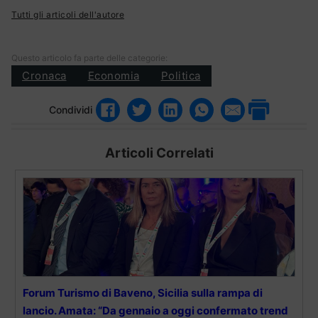
Tutti gli articoli dell'autore
Questo articolo fa parte delle categorie:
Cronaca
Economia
Politica
Condividi
Articoli Correlati
Forum Turismo di Baveno, Sicilia sulla rampa di
lancio. Amata: “Da gennaio a oggi confermato trend