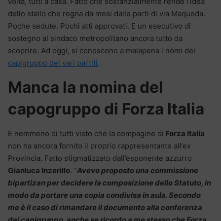
volta, tutti a casa. Fatto che sostanzialmente rende l’idea
dello stallo che regna da mesi dalle parti di via Maqueda.
Poche sedute. Pochi atti approvati. E un esecutivo di
sostegno al sindaco metropolitano ancora tutto da
scoprire. Ad oggi, si conoscono a malapena i nomi dei
capigruppo dei vari partiti
.
Manca la nomina del
capogruppo di Forza Italia
E nemmeno di tutti visto che la compagine di
Forza Italia
non ha ancora fornito il proprio rappresentante all’ex
Provincia. Fatto stigmatizzato dall’esponente azzurro
Gianluca Inzerillo
. “
Avevo proposto una commissione
bipartizan per decidere la composizione dello Statuto, in
modo da portare una copia condivisa in aula. Secondo
me è il caso di rimandare il documento alla conferenza
dei capigruppo, anche se ricordo a me stesso che Forza