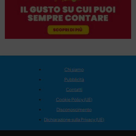
Chi siamo
Pubblicità
Contatti
Cookie Policy (UE)
Disconoscimento
Dichiarazione sulla Privacy (UE)