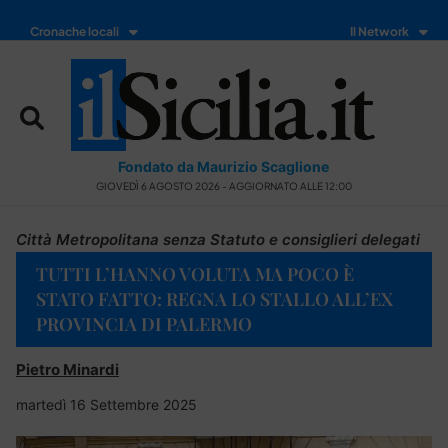
Cronache locali
Il Network
Fondato da Maurizio Scaglione
GIOVEDÌ 6 AGOSTO 2026 - AGGIORNATO ALLE 12:00
Città Metropolitana senza Statuto e consiglieri delegati
TUTTI L’HANNO VOLUTA MA POCO È
STATO FATTO: REGNA LO STALLO ALL’EX
PROVINCIA DI PALERMO
Pietro Minardi
martedì 16 Settembre 2025