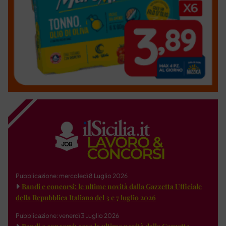
Pubblicazione: mercoledì 8 Luglio 2026
Bandi e concorsi: le ultime novità dalla Gazzetta Ufficiale
della Repubblica Italiana del 3 e 7 luglio 2026
Pubblicazione: venerdì 3 Luglio 2026