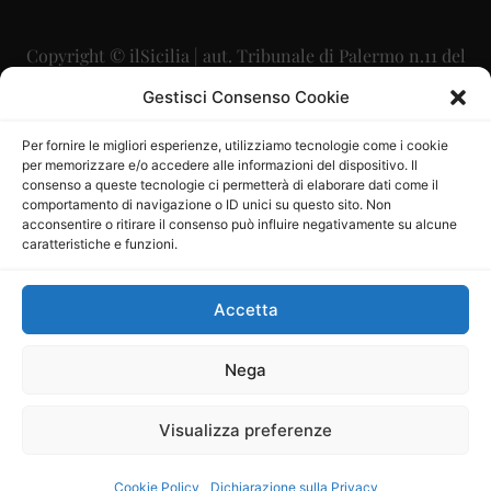
Copyright © ilSicilia | aut. Tribunale di Palermo n.11 del
29/09/2015
Gestisci Consenso Cookie
Editore: Mercurio Comunicazione Soc. Coop. A.R.L.
Per fornire le migliori esperienze, utilizziamo tecnologie come i cookie
per memorizzare e/o accedere alle informazioni del dispositivo. Il
Direttore Editoriale: Maurizio Scaglione
consenso a queste tecnologie ci permetterà di elaborare dati come il
comportamento di navigazione o ID unici su questo sito. Non
Direttore Responsabile: Maria Calabrese
acconsentire o ritirare il consenso può influire negativamente su alcune
caratteristiche e funzioni.
p.zza Sant’Oliva, 9 – 90141 – Palermo – 091335557
P.IVA: 06334930820
Accetta
Mercurio Comunicazione Società Cooperativa a r.l. è
iscritta al Registro degli Operatori di Comunicazione al
Nega
numero 26988
Visualizza preferenze
Sito gestito da
La Digitale srl
–
info@ladigitale.it
Cookie Policy
Dichiarazione sulla Privacy