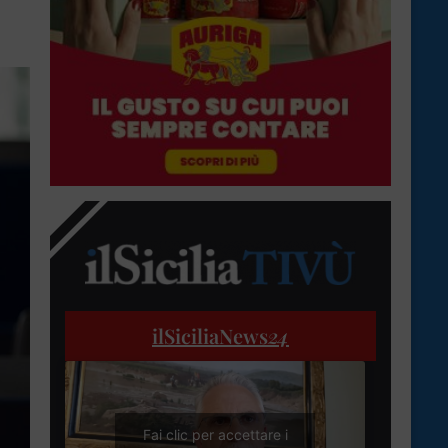
ilSiciliaNews
24
Fai clic per accettare i