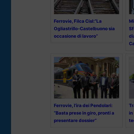
Ferrovie, Filca Cisl:”La
Mi
Ogliastrillo-Castelbuono sia
Sf
occasione di lavoro”
di
Ca
Ferrovie, l’ira dei Pendolari:
Tr
“Basta prese in giro, pronti a
in
presentare dossier”
te