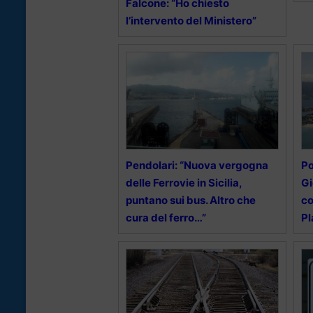
Falcone: “Ho chiesto
l’intervento del Ministero”
Pendolari: “Nuova vergogna
Po
delle Ferrovie in Sicilia,
Gi
puntano sui bus. Altro che
co
cura del ferro…”
Pl