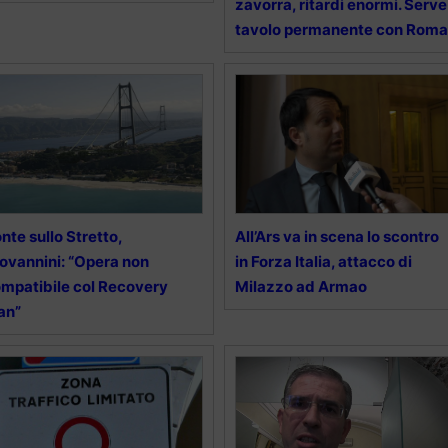
zavorra, ritardi enormi. Serve
tavolo permanente con Roma
nte sullo Stretto,
All’Ars va in scena lo scontro
ovannini: “Opera non
in Forza Italia, attacco di
mpatibile col Recovery
Milazzo ad Armao
an”