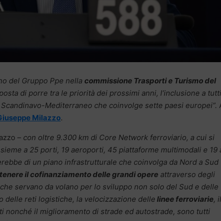
iano del Gruppo Ppe nella
commissione Trasporti e Turismo del
sta di porre tra le priorità dei prossimi anni, l’inclusione a tutti
oio Scandinavo-Mediterraneo che coinvolge sette paesi europei”.
Giuseppe Milazzo
.
lazzo
– con oltre 9.300 km di Core Network ferroviario, a cui si
sieme a 25 porti, 19 aeroporti, 45 piattaforme multimodali e 19
cerebbe di un piano infrastrutturale che coinvolga da Nord a Sud
ottenere il cofinanziamento delle grandi opere
attraverso degli
e, che servano da volano per lo sviluppo non solo del Sud e delle
o delle reti logistiche, la velocizzazione delle
linee ferroviarie
, i
i nonché il miglioramento di strade ed autostrade, sono tutti