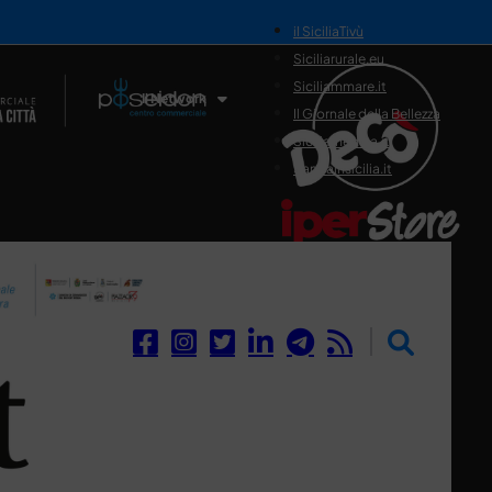
il SiciliaTivù
Siciliarurale.eu
Siciliammare.it
Il Network
Il Giornale della Bellezza
Siciliamedica.it
Sanitainsicilia.it