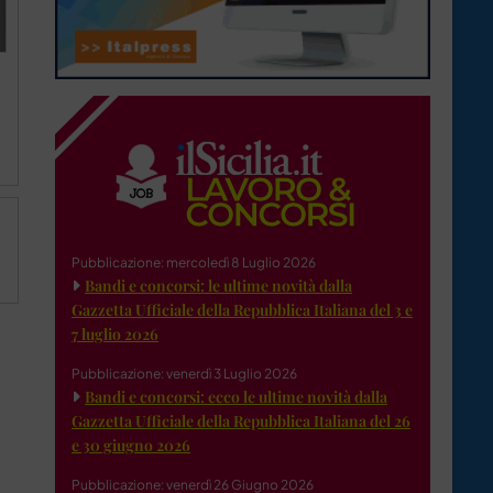
Pubblicazione: mercoledì 8 Luglio 2026
Bandi e concorsi: le ultime novità dalla
Gazzetta Ufficiale della Repubblica Italiana del 3 e
7 luglio 2026
Pubblicazione: venerdì 3 Luglio 2026
Bandi e concorsi: ecco le ultime novità dalla
Gazzetta Ufficiale della Repubblica Italiana del 26
e 30 giugno 2026
Pubblicazione: venerdì 26 Giugno 2026