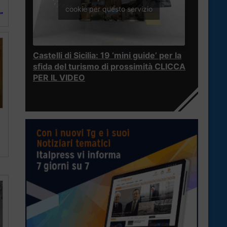
cookie per questo servizio
”
Castelli di Sicilia: 19 ‘mini guide’ per la
sfida del turismo di prossimità CLICCA
PER IL VIDEO