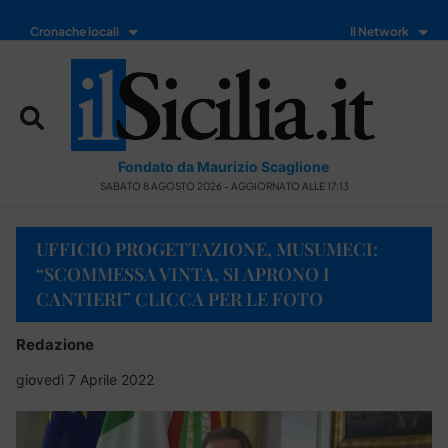
Cronache locali
Il Network
Fondato da Maurizio Scaglione
SABATO 8 AGOSTO 2026 - AGGIORNATO ALLE 17:13
UFFICIO PROGETTAZIONE, MUSUMECI:
“SCOMMESSA VINTA, SI APRONO I
CANTIERI” CLICCA PER LE FOTO
Redazione
giovedì 7 Aprile 2022