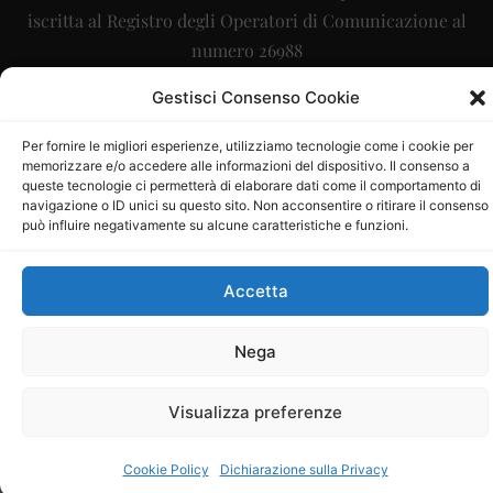
iscritta al Registro degli Operatori di Comunicazione al
numero 26988
Sito gestito da
La Digitale srl
–
info@ladigitale.it
Gestisci Consenso Cookie
Per fornire le migliori esperienze, utilizziamo tecnologie come i cookie per
memorizzare e/o accedere alle informazioni del dispositivo. Il consenso a
queste tecnologie ci permetterà di elaborare dati come il comportamento di
navigazione o ID unici su questo sito. Non acconsentire o ritirare il consenso
può influire negativamente su alcune caratteristiche e funzioni.
Accetta
Nega
Visualizza preferenze
Cookie Policy
Dichiarazione sulla Privacy