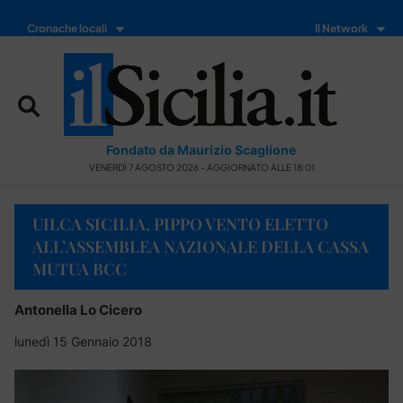
Cronache locali
Il Network
Fondato da Maurizio Scaglione
VENERDÌ 7 AGOSTO 2026 - AGGIORNATO ALLE 18:01
UILCA SICILIA, PIPPO VENTO ELETTO
ALL’ASSEMBLEA NAZIONALE DELLA CASSA
MUTUA BCC
Antonella Lo Cicero
lunedì 15 Gennaio 2018