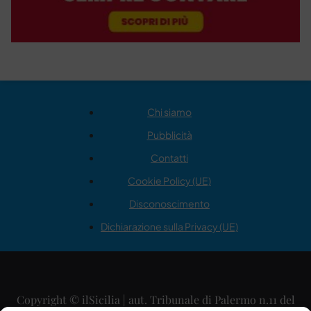
Chi siamo
Pubblicità
Contatti
Cookie Policy (UE)
Disconoscimento
Dichiarazione sulla Privacy (UE)
Copyright © ilSicilia | aut. Tribunale di Palermo n.11 del