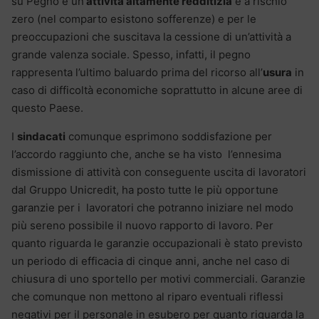
su Pegno è un’
attività altamente redditizia
e a rischio
zero (nel comparto esistono sofferenze) e per le
preoccupazioni che suscitava la cessione di un’attività a
grande valenza sociale. Spesso, infatti, il pegno
rappresenta l’ultimo baluardo prima del ricorso all’
usura
in
caso di difficoltà economiche soprattutto in alcune aree di
questo Paese.
I
sindacati
comunque esprimono soddisfazione per
l’accordo raggiunto che, anche se ha visto l’ennesima
dismissione di attività con conseguente uscita di lavoratori
dal Gruppo Unicredit, ha posto tutte le più opportune
garanzie per i lavoratori che potranno iniziare nel modo
più sereno possibile il nuovo rapporto di lavoro. Per
quanto riguarda le garanzie occupazionali è stato previsto
un periodo di efficacia di cinque anni, anche nel caso di
chiusura di uno sportello per motivi commerciali. Garanzie
che comunque non mettono al riparo eventuali riflessi
negativi per il personale in esubero per quanto riguarda la