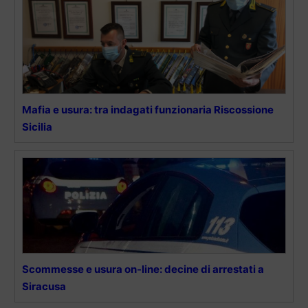
Mafia e usura: tra indagati funzionaria Riscossione
Sicilia
Scommesse e usura on-line: decine di arrestati a
Siracusa