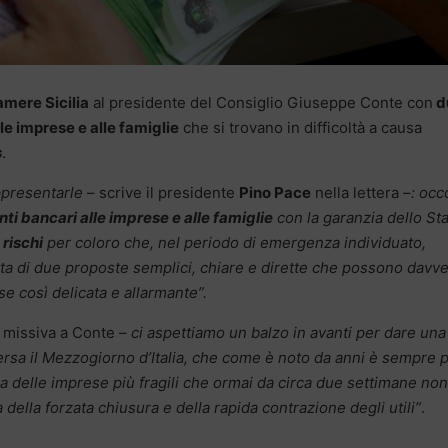
mere Sicilia
al presidente del Consiglio Giuseppe Conte con
d
lle imprese e alle famiglie
che si trovano in difficoltà a causa
s
.
ppresentarle
– scrive il presidente
Pino Pace
nella lettera –
: occ
ti bancari alle imprese e alle famiglie
con la garanzia dello St
 rischi
per coloro che, nel periodo di emergenza individuato,
atta di due proposte semplici, chiare e dirette che possono davv
se così delicata e allarmante”.
 missiva a Conte –
ci aspettiamo un balzo in avanti per dare una
ersa il Mezzogiorno d’Italia, che come è noto da anni è sempre p
ra delle imprese più fragili che ormai da circa due settimane non
 della forzata chiusura e della rapida contrazione degli utili”
.