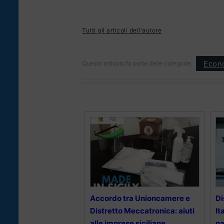
Tutti gli articoli dell'autore
Econ
Questo articolo fa parte delle categorie:
Accordo tra Unioncamere e
Di
Distretto Meccatronica: aiuti
It
alle imprese siciliane
pa