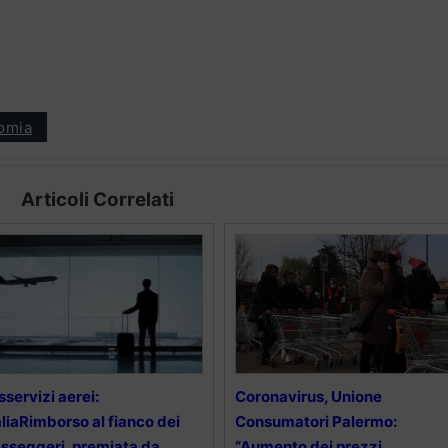
omia
Articoli Correlati
sservizi aerei:
Coronavirus, Unione
aliaRimborso al fianco dei
Consumatori Palermo:
sseggeri, premiata da
“Aumento dei prezzi