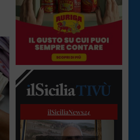
ilSiciliaNews
24