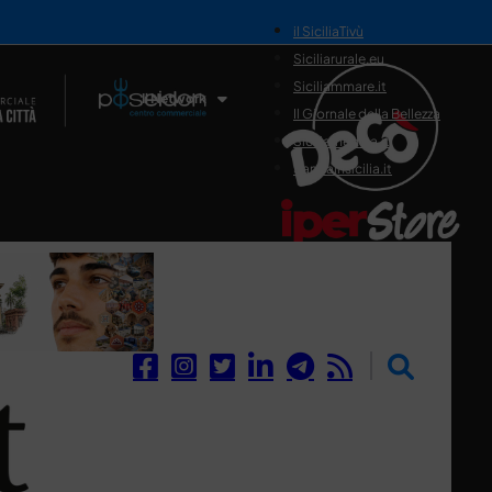
il SiciliaTivù
Siciliarurale.eu
Siciliammare.it
Il Network
Il Giornale della Bellezza
Siciliamedica.it
Sanitainsicilia.it