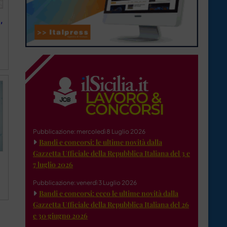
,
Pubblicazione: mercoledì 8 Luglio 2026
Bandi e concorsi: le ultime novità dalla
Gazzetta Ufficiale della Repubblica Italiana del 3 e
7 luglio 2026
Pubblicazione: venerdì 3 Luglio 2026
Bandi e concorsi: ecco le ultime novità dalla
Gazzetta Ufficiale della Repubblica Italiana del 26
e 30 giugno 2026