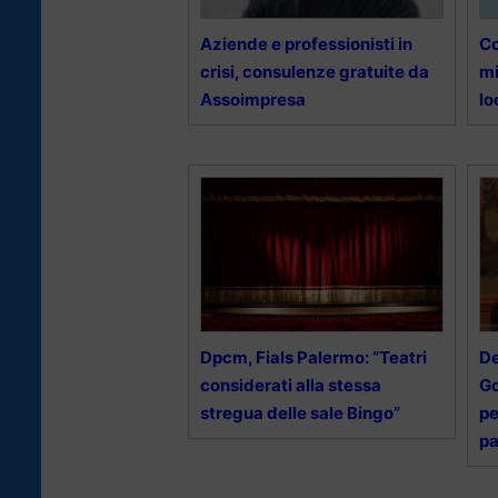
Aziende e professionisti in
Co
crisi, consulenze gratuite da
mi
Assoimpresa
l
Dpcm, Fials Palermo: “Teatri
De
considerati alla stessa
Go
stregua delle sale Bingo”
pe
pa