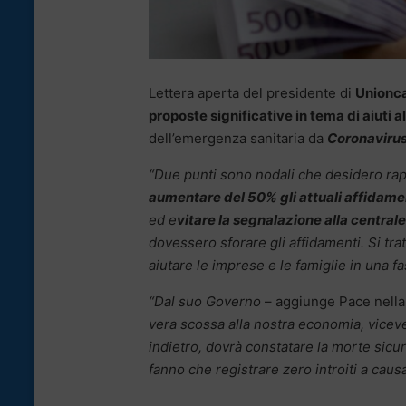
Lettera aperta del presidente di
Unionca
proposte significative in tema di aiuti a
dell’emergenza sanitaria da
Coronaviru
“Due punti sono nodali che desidero ra
aumentare del 50% gli attuali affidamen
ed e
vitare la segnalazione alla centrale
dovessero sforare gli affidamenti. Si tr
aiutare le imprese e le famiglie in una fa
“Dal suo Governo
– aggiunge Pace nella
vera scossa alla nostra economia, vicev
indietro, dovrà constatare la morte sicu
fanno che registrare zero introiti a causa