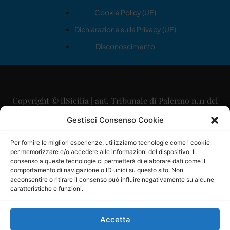
Cookie Policy (UE)
Dichiarazione sulla Privacy (UE)
Disconoscimento
Copyright © ilSicilia | aut. Tribunale di Palermo n.11 del
29/09/2015
Gestisci Consenso Cookie
Editore: Mercurio Comunicazione Soc. Coop. A.R.L.
Per fornire le migliori esperienze, utilizziamo tecnologie come i cookie
per memorizzare e/o accedere alle informazioni del dispositivo. Il
Direttore Editoriale: Maurizio Scaglione
consenso a queste tecnologie ci permetterà di elaborare dati come il
comportamento di navigazione o ID unici su questo sito. Non
Direttore Responsabile: Maria Calabrese
acconsentire o ritirare il consenso può influire negativamente su alcune
caratteristiche e funzioni.
p.zza Sant’Oliva, 9 – 90141 – Palermo – 091335557
P.IVA: 06334930820
Accetta