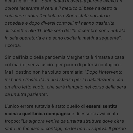
nella figlia Cetti. “
Sono stata ricoverata perché avevo un
dolore lacerante ai reni e il medico di base ha detto di
chiamare subito l’ambulanza. Sono stata portata in
ospedale e dopo diversi controlli mi hanno trasferita
all’Ismett e alle 11 della sera del 15 dicembre sono entrata
in sala operatoria e ne sono uscita la mattina seguente
“,
ricorda.
Sin dall’inizio della pandemia Margherita è rimasta a casa
col marito, senza uscire per paura di potersi contagiare.
Ma il destino non ha voluto premiarla: “
Dopo l’intervento
mi hanno trasferita in una stanza per la riabilitazione con
un altro letto vuoto, che sarà riempito nel corso della sera
da un’altra paziente
“.
L’unico errore tuttavia è stato quello di
essersi sentita
vicina a quell’unica compagnia
e di essersi avvicinata
troppo: “
La signora veniva da un’altra struttura dove c’era
stato un focolaio di contagi, ma lei non lo sapeva. Il giorno