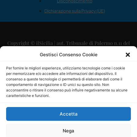
Disconoscimento
Dichiarazione sulla Privacy (UE)
Copyright © ilSicilia | aut. Tribunale di Palermo n.11 del
29/09/2015
Gestisci Consenso Cookie
Editore: Mercurio Comunicazione Soc. Coop. A.R.L.
Per fornire le migliori esperienze, utilizziamo tecnologie come i cookie
per memorizzare e/o accedere alle informazioni del dispositivo. Il
Direttore Editoriale: Maurizio Scaglione
consenso a queste tecnologie ci permetterà di elaborare dati come il
comportamento di navigazione o ID unici su questo sito. Non
Direttore Responsabile: Maria Calabrese
acconsentire o ritirare il consenso può influire negativamente su alcune
caratteristiche e funzioni.
p.zza Sant’Oliva, 9 – 90141 – Palermo – 091335557
P.IVA: 06334930820
Accetta
Mercurio Comunicazione Società Cooperativa a r.l. è
iscritta al Registro degli Operatori di Comunicazione al
Nega
numero 26988