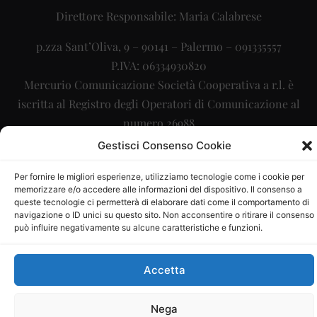
Direttore Responsabile: Maria Calabrese
p.zza Sant’Oliva, 9 – 90141 – Palermo – 091335557
P.IVA: 06334930820
Mercurio Comunicazione Società Cooperativa a r.l. è
iscritta al Registro degli Operatori di Comunicazione al
numero 26988
Gestisci Consenso Cookie
Sito gestito da
La Digitale srl
–
info@ladigitale.it
Per fornire le migliori esperienze, utilizziamo tecnologie come i cookie per
memorizzare e/o accedere alle informazioni del dispositivo. Il consenso a
queste tecnologie ci permetterà di elaborare dati come il comportamento di
navigazione o ID unici su questo sito. Non acconsentire o ritirare il consenso
può influire negativamente su alcune caratteristiche e funzioni.
Accetta
Nega