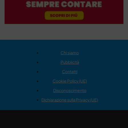
Chi siamo
Pubblicità
Contatti
Cookie Policy (UE)
Disconoscimento
Dichiarazione sulla Privacy (UE)