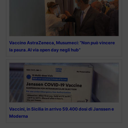
Vaccino AstraZeneca, Musumeci: “Non può vincere
la paura. Al via open day negli hub”
Vaccini, in Sicilia in arrivo 59.400 dosi di Janssen e
Moderna