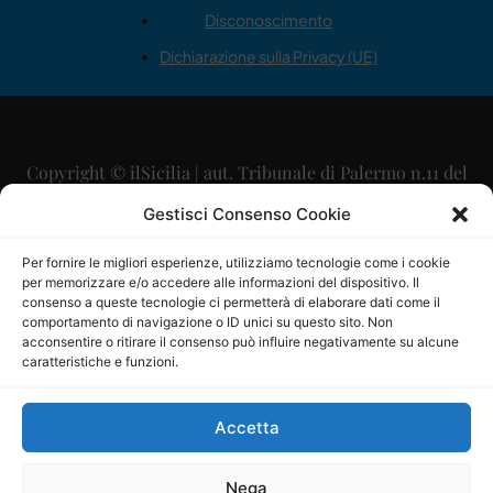
Disconoscimento
Dichiarazione sulla Privacy (UE)
Copyright © ilSicilia | aut. Tribunale di Palermo n.11 del
29/09/2015
Gestisci Consenso Cookie
Editore: Mercurio Comunicazione Soc. Coop. A.R.L.
Per fornire le migliori esperienze, utilizziamo tecnologie come i cookie
per memorizzare e/o accedere alle informazioni del dispositivo. Il
Direttore Editoriale: Maurizio Scaglione
consenso a queste tecnologie ci permetterà di elaborare dati come il
comportamento di navigazione o ID unici su questo sito. Non
Direttore Responsabile: Maria Calabrese
acconsentire o ritirare il consenso può influire negativamente su alcune
caratteristiche e funzioni.
p.zza Sant’Oliva, 9 – 90141 – Palermo – 091335557
P.IVA: 06334930820
Accetta
Mercurio Comunicazione Società Cooperativa a r.l. è
iscritta al Registro degli Operatori di Comunicazione al
Nega