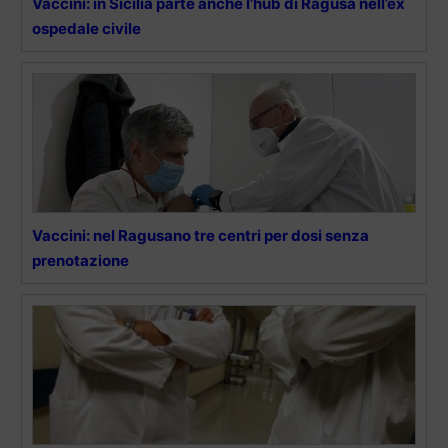
Vaccini: in Sicilia parte anche l’hub di Ragusa nell’ex
ospedale civile
Vaccini: nel Ragusano tre centri per dosi senza
prenotazione