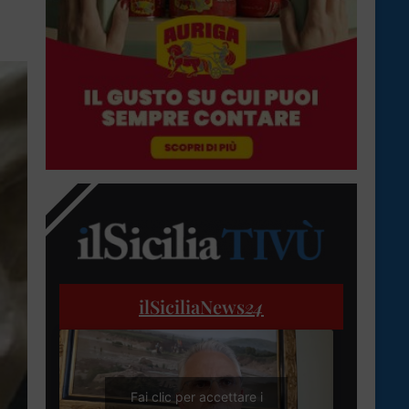
ilSiciliaNews
24
Fai clic per accettare i