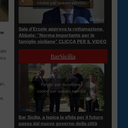
cookie per questo servizio
Sala d’Ercole approva la rottamazione,
ne
Abbate: “Norma importante per le
famiglie siciliane” CLICCA PER IL VIDEO
iato
BarSicilia
tro
ri.
Fai clic per accettare i
cookie per questo servizio
ge.
Bar Sicilia, a Ispica la sfida per il futuro
passa dal nuovo governo della città