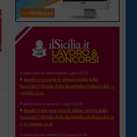
Pubblicazione: mercoledì 8 Luglio 2026
Bandi e concorsi: le ultime novità dalla
Gazzetta Ufficiale della Repubblica Italiana del 3 e
7 luglio 2026
Pubblicazione: venerdì 3 Luglio 2026
Bandi e concorsi: ecco le ultime novità dalla
Gazzetta Ufficiale della Repubblica Italiana del 26
e 30 giugno 2026
Pubblicazione: venerdì 26 Giugno 2026