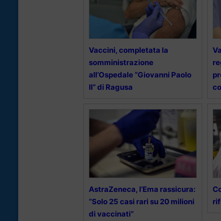
Vaccini, completata la
Va
somministrazione
re
all’Ospedale “Giovanni Paolo
pr
II” di Ragusa
co
AstraZeneca, l’Ema rassicura:
Co
“Solo 25 casi rari su 20 milioni
ri
di vaccinati”