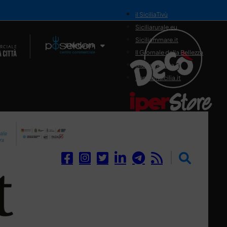
il SiciliaTivù
Siciliarurale.eu
Siciliammare.it
Il Network
Il Giornale della Bellezza
Siciliamedica.it
Sanitainsicilia.it