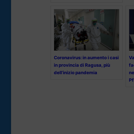
Coronavirus: in aumento i casi
Va
in provincia di Ragusa, più
fa
dell’inizio pandemia
ne
Pf