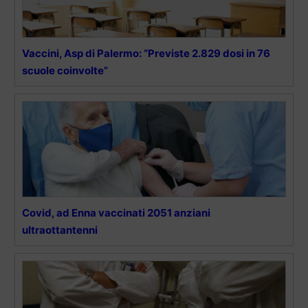
Vaccini, Asp di Palermo: “Previste 2.829 dosi in 76
scuole coinvolte”
Covid, ad Enna vaccinati 2051 anziani
ultraottantenni