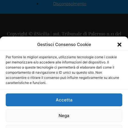
Disconoscimento
Copyright © ilSicilia | aut. Tribunale di Palermo n.11 del
29/09/2015
Gestisci Consenso Cookie
Editore: Mercurio Comunicazione Soc. Coop. A.R.L.
Per fornire le migliori esperienze, utilizziamo tecnologie come i cookie
per memorizzare e/o accedere alle informazioni del dispositivo. Il
Direttore Editoriale: Maurizio Scaglione
consenso a queste tecnologie ci permetterà di elaborare dati come il
comportamento di navigazione o ID unici su questo sito. Non
Direttore Responsabile: Maria Calabrese
acconsentire o ritirare il consenso può influire negativamente su alcune
caratteristiche e funzioni.
p.zza Sant’Oliva, 9 – 90141 – Palermo – 091335557
P.IVA: 06334930820
Accetta
Mercurio Comunicazione Società Cooperativa a r.l. è
iscritta al Registro degli Operatori di Comunicazione al
Nega
numero 26988