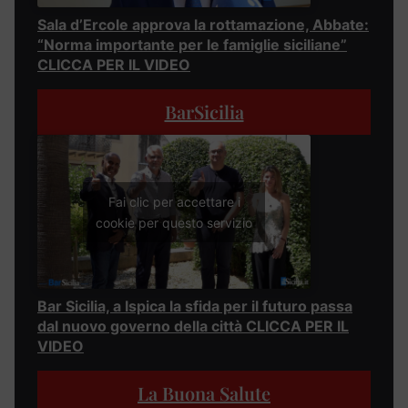
Sala d’Ercole approva la rottamazione, Abbate:
“Norma importante per le famiglie siciliane”
CLICCA PER IL VIDEO
BarSicilia
Fai clic per accettare i
cookie per questo servizio
Bar Sicilia, a Ispica la sfida per il futuro passa
dal nuovo governo della città CLICCA PER IL
VIDEO
La Buona Salute