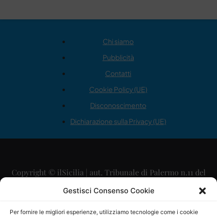
Chi siamo
Pubblicità
Contatti
Cookie Policy (UE)
Disconoscimento
Dichiarazione sulla Privacy (UE)
Copyright © ilSicilia | aut. Tribunale di Palermo n.11 del
29/09/2015
Gestisci Consenso Cookie
Editore: Mercurio Comunicazione Soc. Coop. A.R.L.
Per fornire le migliori esperienze, utilizziamo tecnologie come i cookie