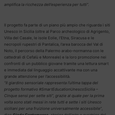
amplifica la ricchezza dell’esperienza per tutti”.
Il progetto fa parte di un piano più ampio che riguarda i siti
Unesco in Sicilia (oltre al Parco archeologico di Agrigento,
Villa del Casale, le isole Eolie, l’Etna, Siracusa e le
necropoli rupestri di Pantalica, l’area barocca del Val di
Noto, il percorso della Palermo arabo-normanna con le
cattedrali di Cefalù e Monreale) e la loro promozione nei
confronti di un pubblico giovane tramite una lettura smart
e immediata dal linguaggio accattivante ma con una
grande attenzione per l’accessibilità.
“Il giardino sensoriale rappresenta l’ultima tappa del
progetto formativo #SmartEducationUnescoSicilia –
Cinque sensi per sette siti”, grazie al quale per la prima
volta sono stati messi in rete tutti e sette i siti Unesco
siciliani per una fruizione universalmente accessibile
“,
dice
Giada Cantamessa,
storica dell’arte e curatrice del