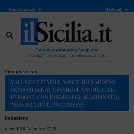
Cronache locali
Il Network
Fondato da Maurizio Scaglione
VENERDÌ 7 AGOSTO 2026 - AGGIORNATO ALLE 15:38
L'inaugurazione
VALLE DEI TEMPLI, NASCE IL GIARDINO
SENSORIALE ACCESSIBILE ANCHE ALLE
PERSONE CON DISABILITÀ. SCARPINATO:
“FAVORIAMO L’INCLUSIONE”
Redazione
giovedì 14 Dicembre 2023