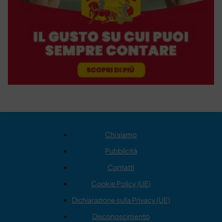
Chi siamo
Pubblicità
Contatti
Cookie Policy (UE)
Dichiarazione sulla Privacy (UE)
Disconoscimento