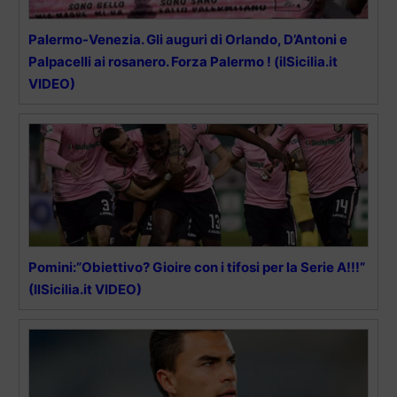
Palermo-Venezia. Gli auguri di Orlando, D’Antoni e
Palpacelli ai rosanero. Forza Palermo ! (ilSicilia.it
VIDEO)
Pomini:”Obiettivo? Gioire con i tifosi per la Serie A!!!”
(IlSicilia.it VIDEO)