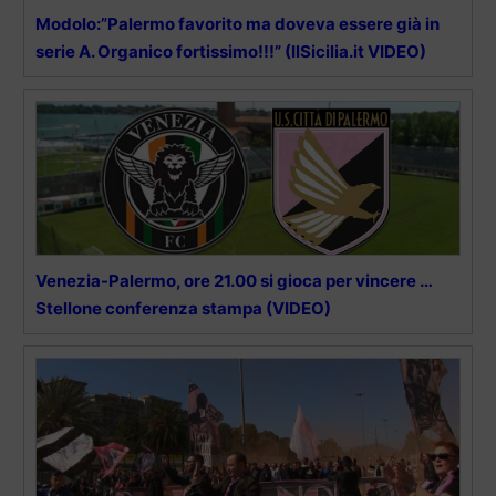
Modolo:”Palermo favorito ma doveva essere già in
serie A. Organico fortissimo!!!” (IlSicilia.it VIDEO)
Venezia-Palermo, ore 21.00 si gioca per vincere …
Stellone conferenza stampa (VIDEO)