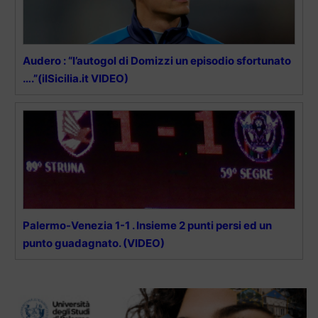
Audero : “l’autogol di Domizzi un episodio sfortunato
….”(ilSicilia.it VIDEO)
Palermo-Venezia 1-1 . Insieme 2 punti persi ed un
punto guadagnato. (VIDEO)