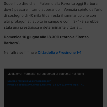
Superfluo dire che il Palermo alla Favorita oggi Barbera
dovrà passare il turno superando il Venezia spinto dall’urlo
di sostegno di 40 mila tifosi resta il rammarico che con
altri protagonisti subito in campo e con il 3-4-3 sarebbe
stata una prestigiosa e determinante vittoria …
Domenica 10 giugno alle 18.30 il ritorno al ”Renzo
Barbera”.
Nell’altra semifinale
Cittadella e Frosinone 1-1
Video
Media error: Format(s) not supported or source(s) not found
Player
Scarica il file: https://palermocalcioit.cdn-
immedia.net/upload/multimedia/files/975,-1,5820/13240-vid.mp4?_=1