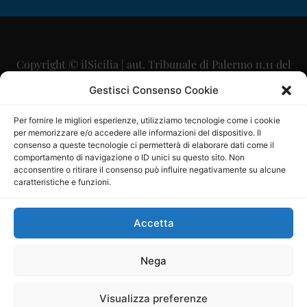
Copyright © ilSicilia | aut. Tribunale di Palermo n.11 del
29/09/2015
Gestisci Consenso Cookie
Editore: Mercurio Comunicazione Soc. Coop. A.R.L.
Per fornire le migliori esperienze, utilizziamo tecnologie come i cookie
per memorizzare e/o accedere alle informazioni del dispositivo. Il
Direttore Editoriale: Maurizio Scaglione
consenso a queste tecnologie ci permetterà di elaborare dati come il
comportamento di navigazione o ID unici su questo sito. Non
Direttore Responsabile: Maria Calabrese
acconsentire o ritirare il consenso può influire negativamente su alcune
caratteristiche e funzioni.
p.zza Sant’Oliva, 9 – 90141 – Palermo – 091335557
P.IVA: 06334930820
Accetta
Mercurio Comunicazione Società Cooperativa a r.l. è
iscritta al Registro degli Operatori di Comunicazione al
Nega
numero 26988
Visualizza preferenze
Sito gestito da
La Digitale srl
–
info@ladigitale.it