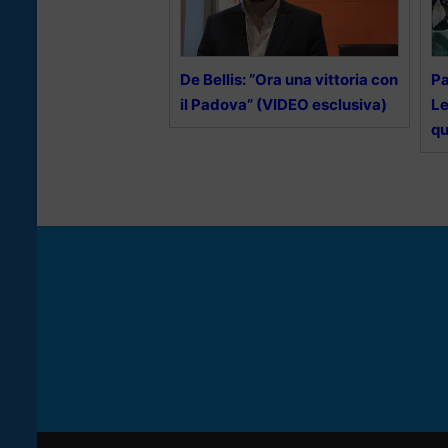
De Bellis: “Ora una vittoria con
Pa
il Padova” (VIDEO esclusiva)
Le
qu