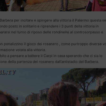
al Barbera per incitare e spingere alla vittoria il Palermo questa s
do posto in solitario e riprendere i 3 punti della vittoria in
ararsi nel turno di riposo delle rondinelle al controsorpasso e
on penalizzino il gioco dei rosanero , come purtroppo diverse vo
azione votata alla vittoria.
ubito a pensare a battere il Carpi in casa sperando che ci sia lo
ne della partenza dei rosanero dall’antistadio del Barbera.