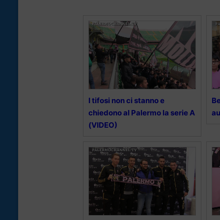
I tifosi non ci stanno e
Be
chiedono al Palermo la serie A
au
(VIDEO)