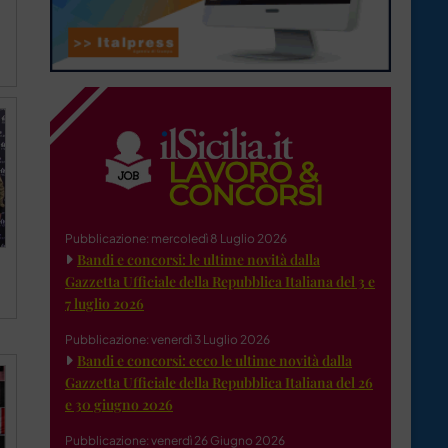
Pubblicazione: mercoledì 8 Luglio 2026
Bandi e concorsi: le ultime novità dalla
Gazzetta Ufficiale della Repubblica Italiana del 3 e
7 luglio 2026
Pubblicazione: venerdì 3 Luglio 2026
Bandi e concorsi: ecco le ultime novità dalla
Gazzetta Ufficiale della Repubblica Italiana del 26
e 30 giugno 2026
Pubblicazione: venerdì 26 Giugno 2026