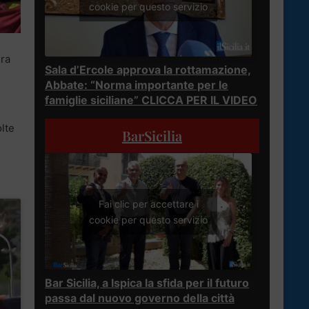
cookie per questo servizio
era
Sala d’Ercole approva la rottamazione,
Abbate: “Norma importante per le
famiglie siciliane” CLICCA PER IL VIDEO
lte
BarSicilia
Fai clic per accettare i
cookie per questo servizio
Bar Sicilia, a Ispica la sfida per il futuro
passa dal nuovo governo della città