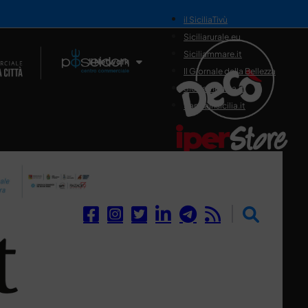
il SiciliaTivù
Siciliarurale.eu
Siciliammare.it
Il Network
Il Giornale della Bellezza
Siciliamedica.it
Sanitainsicilia.it