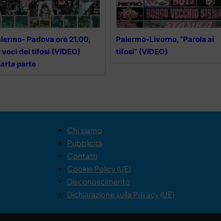
lermo- Padova ore 21.00,
Palermo-Livorno, “Parola ai
 voci dei tifosi (VIDEO)
tifosi” (VIDEO)
arta parte
Chi siamo
Pubblicità
Contatti
Cookie Policy (UE)
Disconoscimento
Dichiarazione sulla Privacy (UE)