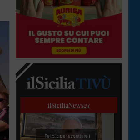
ilSiciliaNews
24
Fai clic per accettare i