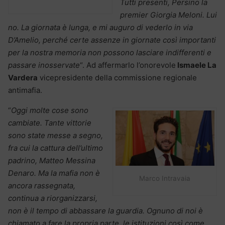
Tutti presenti, Persino la
premier Giorgia Meloni. Lui
no. La giornata è lunga, e mi auguro di vederlo in via
D’Amelio, perché certe assenze in giornate così importanti
per la nostra memoria non possono lasciare indifferenti e
passare inosservate
“. Ad affermarlo l’onorevole
Ismaele La
Vardera
vicepresidente della commissione regionale
antimafia.
“
Oggi molte cose sono
cambiate. Tante vittorie
sono state messe a segno,
fra cui la cattura dell’ultimo
padrino, Matteo Messina
Denaro. Ma la mafia non è
Marco Intravaia
ancora rassegnata,
continua a riorganizzarsi,
non è il tempo di abbassare la guardia. Ognuno di noi è
chiamato a fare la propria parte, le istituzioni così come