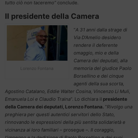
tutto ciò non taceremo”
conclude.
Il presidente della Camera
“
A 31 anni dalla strage di
Via D’Amelio desidero
rendere il deferente
omaggio, mio e della
Camera dei deputati, alla
memoria del giudice Paolo
Lorenzo Fontana
Borsellino e dei cinque
agenti della sua scorta,
Agostino Catalano, Eddie Walter Cosina, Vincenzo Li Muli,
Emanuela Loi e Claudio Traina
“. Lo dichiara il
presidente
della Camera dei deputati, Lorenzo Fontana.
“
Rivolgo una
preghiera per questi autentici servitori dello Stato,
rinnovando le espressioni della più sentita solidarietà e
vicinanza ai loro familiari
– prosegue –
. Il coraggio,
l’impegno e la dedizione di Paolo Borsellino e dei suoi