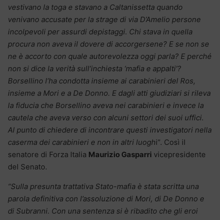
vestivano la toga e stavano a Caltanissetta quando
venivano accusate per la strage di via D’Amelio persone
incolpevoli per assurdi depistaggi. Chi stava in quella
procura non aveva il dovere di accorgersene? E se non se
ne è accorto con quale autorevolezza oggi parla? E perché
non si dice la verità sull’inchiesta ‘mafia e appalti’?
Borsellino l’ha condotta insieme ai carabinieri del Ros,
insieme a Mori e a De Donno. E dagli atti giudiziari si rileva
la fiducia che Borsellino aveva nei carabinieri e invece la
cautela che aveva verso con alcuni settori dei suoi uffici.
Al punto di chiedere di incontrare questi investigatori nella
caserma dei carabinieri e non in altri luogh
i”. Così il
senatore di Forza Italia
Maurizio Gasparri
vicepresidente
del Senato.
“Sulla presunta trattativa Stato-mafia è stata scritta una
parola definitiva con l’assoluzione di Mori, di De Donno e
di Subranni.
Con una sentenza si è ribadito che gli eroi