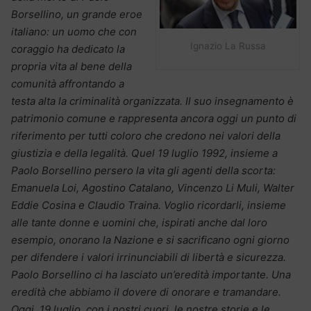
Borsellino, un grande eroe
italiano: un uomo che con
Ignazio La Russa
coraggio ha dedicato la
propria vita al bene della
comunità affrontando a
testa alta la criminalità organizzata. Il suo insegnamento è
patrimonio comune e rappresenta ancora oggi un punto di
riferimento per tutti coloro che credono nei valori della
giustizia e della legalità. Quel 19 luglio 1992, insieme a
Paolo Borsellino persero la vita gli agenti della scorta:
Emanuela Loi, Agostino Catalano, Vincenzo Li Muli, Walter
Eddie Cosina e Claudio Traina. Voglio ricordarli, insieme
alle tante donne e uomini che, ispirati anche dal loro
esempio, onorano la Nazione e si sacrificano ogni giorno
per difendere i valori irrinunciabili di libertà e sicurezza.
Paolo Borsellino ci ha lasciato un’eredità importante. Una
eredità che abbiamo il dovere di onorare e tramandare.
Oggi, 19 luglio, con i nostri cuori, le nostre storie e le