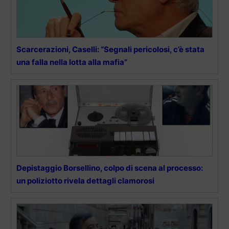
Scarcerazioni, Caselli: “Segnali pericolosi, c’è stata
una falla nella lotta alla mafia”
Depistaggio Borsellino, colpo di scena al processo:
un poliziotto rivela dettagli clamorosi