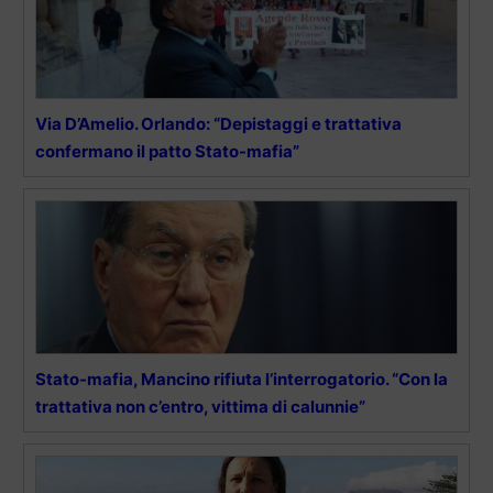
Via D’Amelio. Orlando: “Depistaggi e trattativa
confermano il patto Stato-mafia”
Stato-mafia, Mancino rifiuta l’interrogatorio. “Con la
trattativa non c’entro, vittima di calunnie”