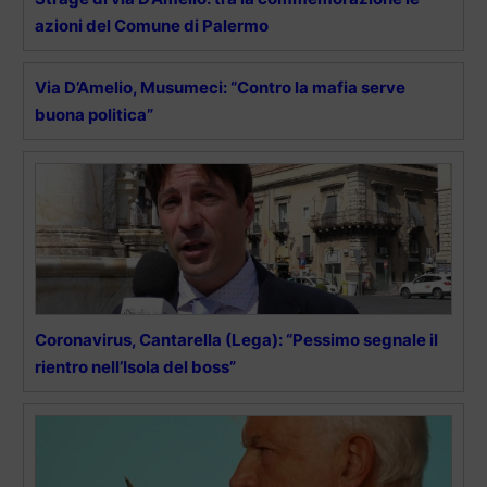
azioni del Comune di Palermo
Via D’Amelio, Musumeci: “Contro la mafia serve
buona politica”
Coronavirus, Cantarella (Lega): “Pessimo segnale il
rientro nell’Isola del boss”