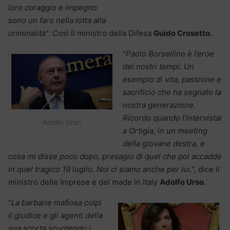
loro coraggio e impegno
sono un faro nella lotta alla
criminalità
“. Così il ministro della Difesa
Guido Crosetto.
“
Paolo Borsellino è l’eroe
dei nostri tempi. Un
esempio di vita, passione e
sacrificio che ha segnato la
nostra generazione.
Ricordo quando l’intervistai
Adolfo Urso
a Ortigia, in un meeting
della giovane destra, e
cosa mi disse poco dopo, presagio di quel che poi accadde
in quel tragico 19 luglio. Noi ci siamo anche per lui.”,
dice il
ministro delle Imprese e del made in Italy
Adolfo Urso.
“
La barbarie mafiosa colpì
il giudice e gli agenti della
sua scorta scuotendo i